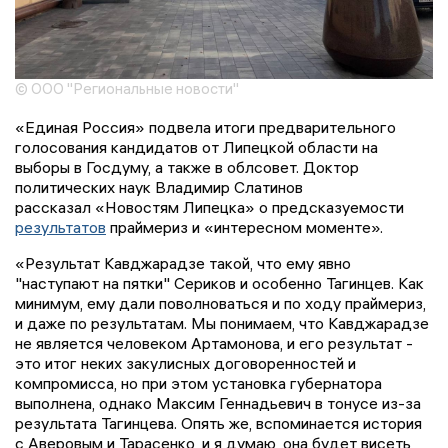
© ООО "Региональные новости"
«Единая Россия» подвела итоги предварительного
голосования кандидатов от Липецкой области на
выборы в Госдуму, а также в облсовет. Доктор
политических наук Владимир Слатинов
рассказал «Новостям Липецка» о предсказуемости
результатов
праймериз и «интересном моменте».
«Результат Кавджарадзе такой, что ему явно
"наступают на пятки" Сериков и особенно Тагинцев. Как
минимум, ему дали поволноваться и по ходу праймериз,
и даже по результатам. Мы понимаем, что Кавджарадзе
не является человеком Артамонова, и его результат -
это итог неких закулисных договоренностей и
компромисса, но при этом установка губернатора
выполнена, однако Максим Геннадьевич в тонусе из-за
результата Тагинцева. Опять же, вспоминается история
с Аверовым и Тарасенко, и я думаю, она будет висеть