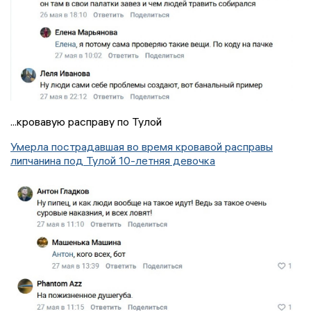
...кровавую расправу по Тулой
Умерла пострадавшая во время кровавой расправы
липчанина под Тулой 10-летняя девочка