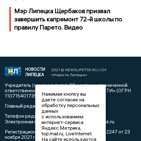
Мэр Липецка Щербаков призвал
завершить капремонт 72-й школы по
правилу Парето. Видео
НОВОСТИ
2021 © NEWSLIPETSK.RU | СИ
ЛИПЕЦКА
«Новости Липецка»
Учредитель (соучредители): Общество с ограниченной
ответственностью «РЕГИОНАЛЬНЫЕ НОВОСТИ» (ОГРН
Нажимая кнопку вы
1107154017354)
даете согласие на
обработку персональных
Главный редактор: Герцог Е.Г.
данных
Телефон редакции: +7 903 699 9427
с использованием
info@newslipetsk.ru
Электронная почта редакции:
интернет-сервиса
Яндекс.Метрика,
Регистрационный номер: серия Эл № ФС77-82247 от 23
top.mail.ru, LiveInternet.
ноября 2021 г. согласно выписке из реестра
На сайте используются