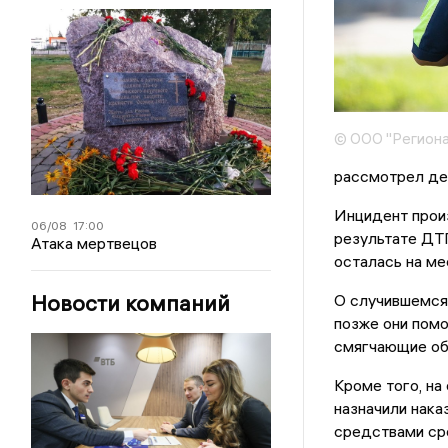
© ООО "Региона
рассмотрел де
Инцидент произ
06/08
17:00
результате ДТ
Атака мертвецов
осталась на ме
Новости компаний
О случившемся
позже они помо
смягчающие обс
Кроме того, на
назначили нака
средствами сро