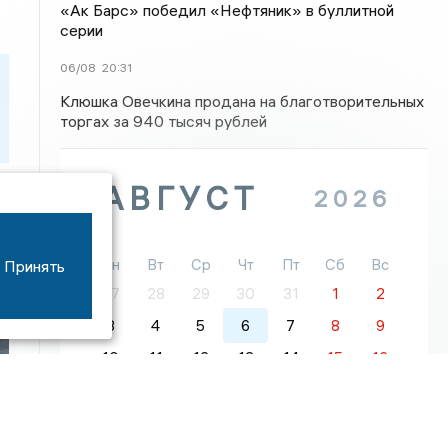
«Ак Барс» победил «Нефтяник» в буллитной
серии
06/08
20:31
Клюшка Овечкина продана на благотворительных
торгах за 940 тысяч рублей
АВГУСТ
2026
Пн
Вт
Ср
Чт
Пт
Сб
Вс
Принять
27
28
29
30
31
1
2
и
3
4
5
6
7
8
9
10
11
12
13
14
15
16
м
17
18
19
20
21
22
23
24
25
26
27
28
29
30