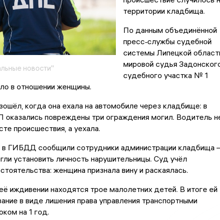
территории кладбища.
По данным объединённой
пресс‑службы судебной
системы Липецкой област
мировой судья Задонског
льные новости"
судебного участка № 1
ло в отношении женщины.
ошёл, когда она ехала на автомобиле через кладбище: в
П оказались повреждены три ограждения могил. Водитель н
сте происшествия, а уехала.
 в ГИБДД сообщили сотрудники администрации кладбища 
гли установить личность нарушительницы. Суд учёл
тоятельства: женщина признала вину и раскаялась.
 её иждивении находятся трое малолетних детей. В итоге ей
зание в виде лишения права управления транспортными
ком на 1 год.