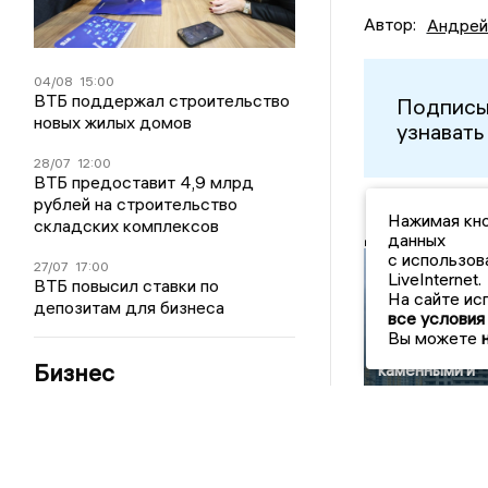
Автор:
Андрей
04/08
15:00
ВТБ поддержал строительство
Подписы
новых жилых домов
узнавать
28/07
12:00
ВТБ предоставит 4,9 млрд
рублей на строительство
Нажимая кно
складских комплексов
Другие но
данных
В Липецкой
с использов
области боле
27/07
17:00
LiveInternet.
ВТБ повысил ставки по
70% жилого
На сайте ис
депозитам для бизнеса
фонда
все условия
составляют
Вы можете
здания с
Бизнес
каменными и
кирпичными
стенами