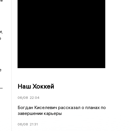
и,
о
е
Наш Хоккей
—
06/08
22:04
Богдан Киселевич рассказал о планах по
завершении карьеры
06/08
21:31