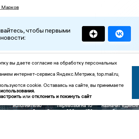
 Марков
вайтесь, чтобы первыми
 новости:
пку вы даете согласие на обработку персональных
вости Общество
анием интернет-сервиса Яндекс.Метрика, top.mail.ru,
е
В Задонском
За обустройство
округе Липецкой
пользуются cookie. Оставаясь на сайте, вы принимаете
улицы Ленина в
области объявлен
 использования.
Сухой Лубне
тендер на
Соцфонд
настроить
или
отклонить и покинуть сайт
Липецкой области
пассажирские
Липецкой област
исполнителю
перевозки на 10
назначит единое
заплатят более 3
млн 992 тыс. 159
пособие по новы
млн рублей
рублей
правилам