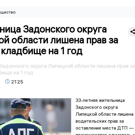
щество
ница Задонского округа
й области лишена прав за
кладбище на 1 год
адонского округа Липецкой области лишена прав з
ище на 1 год
21:25
33‑летняя жительница
Задонского округа
Липецкой области лишена
водительских прав за
оставление места ДТП —
происшествие случилось 