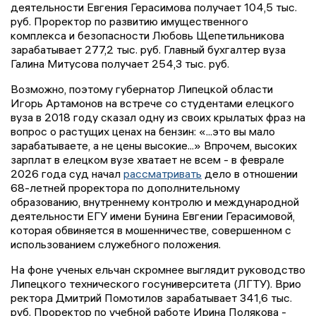
деятельности Евгения Герасимова получает 104,5 тыс.
руб. Проректор по развитию имущественного
комплекса и безопасности Любовь Щепетильникова
зарабатывает 277,2 тыс. руб. Главный бухгалтер вуза
Галина Митусова получает 254,3 тыс. руб.
Возможно, поэтому губернатор Липецкой области
Игорь Артамонов на встрече со студентами елецкого
вуза в 2018 году сказал одну из своих крылатых фраз на
вопрос о растущих ценах на бензин: «...это вы мало
зарабатываете, а не цены высокие...» Впрочем, высоких
зарплат в елецком вузе хватает не всем - в феврале
2026 года суд начал
рассматривать
дело в отношении
68-летней проректора по дополнительному
образованию, внутреннему контролю и международной
деятельности ЕГУ имени Бунина Евгении Герасимовой,
которая обвиняется в мошенничестве, совершенном с
использованием служебного положения.
На фоне ученых ельчан скромнее выглядит руководство
Липецкого технического госуниверситета (ЛГТУ). Врио
ректора Дмитрий Помотилов зарабатывает 341,6 тыс.
руб. Проректор по учебной работе Ирина Полякова -