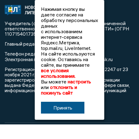
НОВОСТИ
2021 © NEWSLIPETSK.RU | СИ
Нажимая кнопку вы
ЛИПЕЦКА
«Новости Липецка»
даете согласие на
обработку персональных
Учредитель (соучредители): Общество с ограниченной
данных
ответственностью «РЕГИОНАЛЬНЫЕ НОВОСТИ» (ОГРН
с использованием
1107154017354)
интернет-сервиса
Яндекс.Метрика,
Главный редактор: Герцог Е.Г.
top.mail.ru, LiveInternet.
На сайте используются
Телефон редакции: +7 903 699 9427
info@newslipetsk.ru
cookie. Оставаясь на
Электронная почта редакции:
сайте, вы принимаете
Регистрационный номер: серия Эл № ФС77-82247 от 23
все условия
ноября 2021 г. согласно выписке из реестра
использования.
зарегистрированных средств массовой информации
Вы можете
настроить
выдана Федеральной службой по надзору в сфере связи,
или
отклонить и
информационных технологий и массовых коммуникаций
покинуть сайт
Принять
При использовании любого материала с данного сайта