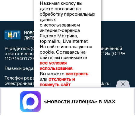
Нажимая кнопку вы
даете согласие на
обработку персональных
данных
с использованием
интернет-сервиса
НОВОСТИ
2021 © NEWSLIPETSK.RU | СИ
Яндекс.Метрика,
ЛИПЕЦКА
«Новости Липецка»
top.mail.ru, LiveInternet.
На сайте используются
Учредитель (соучредители): Общество с ограниченной
cookie. Оставаясь на
ответственностью «РЕГИОНАЛЬНЫЕ НОВОСТИ» (ОГРН
сайте, вы принимаете
1107154017354)
все условия
использования.
Главный редактор: Герцог Е.Г.
Вы можете
настроить
Телефон редакции: +7 903 699 9427
или
отклонить и
info@newslipetsk.ru
Электронная почта редакции:
покинуть сайт
Регистрационный номер: серия Эл № ФС77-82247 от 23
ноября 2021 г. согласно выписке из реестра
Принять
зарегистрированных средств массовой информации
выдана Федеральной службой по надзору в сфере связи,
информационных технологий и массовых коммуникаций