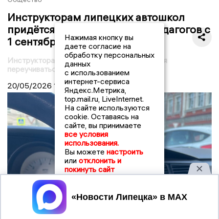
Инструкторам липецких автошкол
придётся переучиваться на педагогов с
Нажимая кнопку вы
1 сентября
даете согласие на
обработку персональных
Инструкторам липецких автошкол придётся
данных
переучиваться на педагогов с 1 сентября
с использованием
интернет-сервиса
20/05/2026
16:55
Яндекс.Метрика,
top.mail.ru, LiveInternet.
На сайте используются
cookie. Оставаясь на
сайте, вы принимаете
все условия
использования.
Вы можете
настроить
или
отклонить и
покинуть сайт
Принять