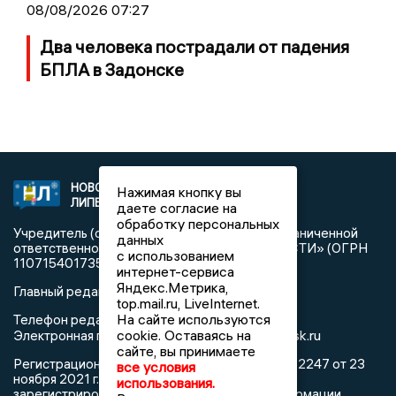
08/08/2026 07:27
Два человека пострадали от падения
БПЛА в Задонске
НОВОСТИ
2021 © NEWSLIPETSK.RU | СИ
Нажимая кнопку вы
ЛИПЕЦКА
«Новости Липецка»
даете согласие на
обработку персональных
Учредитель (соучредители): Общество с ограниченной
данных
ответственностью «РЕГИОНАЛЬНЫЕ НОВОСТИ» (ОГРН
с использованием
1107154017354)
интернет-сервиса
Яндекс.Метрика,
Главный редактор: Герцог Е.Г.
top.mail.ru, LiveInternet.
На сайте используются
Телефон редакции: +7 903 699 9427
info@newslipetsk.ru
cookie. Оставаясь на
Электронная почта редакции:
сайте, вы принимаете
Регистрационный номер: серия Эл № ФС77-82247 от 23
все условия
ноября 2021 г. согласно выписке из реестра
использования.
зарегистрированных средств массовой информации