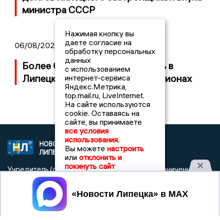
министра СССР
Нажимая кнопку вы
даете согласие на
06/08/2026 09:01
обработку персональных
данных
Более 600 БПЛА сбили за ночь в
с использованием
Липецкой области и еще 18 регионах
интернет-сервиса
Яндекс.Метрика,
top.mail.ru, LiveInternet.
На сайте используются
cookie. Оставаясь на
сайте, вы принимаете
все условия
использования.
НОВОСТИ
2021 © NEWSLIPETSK.RU | СИ
Вы можете
настроить
ЛИПЕЦКА
«Новости Липецка»
или
отклонить и
покинуть сайт
Учредитель (соучредители): Общество с ограниченной
ответственностью «РЕГИОНАЛЬНЫЕ НОВОСТИ» (ОГРН
1107154017354)
Принять
Главный редактор: Герцог Е.Г.
Телефон редакции: +7 903 699 9427