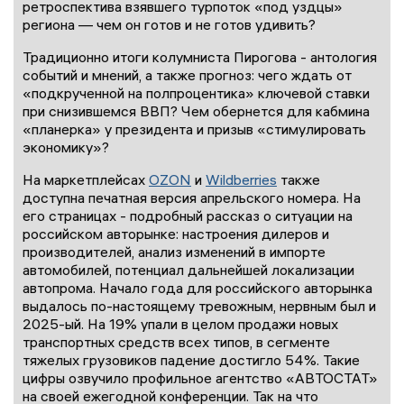
ретроспектива взявшего турпоток «под уздцы»
региона — чем он готов и не готов удивить?
Традиционно итоги колумниста Пирогова - антология
событий и мнений, а также прогноз: чего ждать от
«подкрученной на полпроцентика» ключевой ставки
при снизившемся ВВП? Чем обернется для кабмина
«планерка» у президента и призыв «стимулировать
экономику»?
На маркетплейсах
OZON
и
Wildberries
также
доступна печатная версия апрельского номера. На
его страницах - подробный рассказ о ситуации на
российском авторынке: настроения дилеров и
производителей, анализ изменений в импорте
автомобилей, потенциал дальнейшей локализации
автопрома. Начало года для российского авторынка
выдалось по-настоящему тревожным, нервным был и
2025-ый. На 19% упали в целом продажи новых
транспортных средств всех типов, в сегменте
тяжелых грузовиков падение достигло 54%. Такие
цифры озвучило профильное агентство «АВТОСТАТ»
на своей ежегодной конференции. Так на что