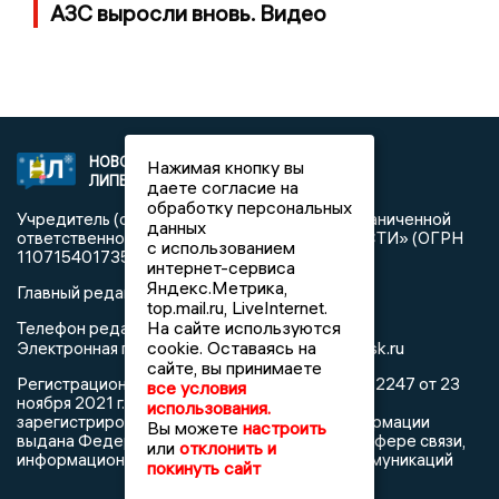
АЗС выросли вновь. Видео
НОВОСТИ
2021 © NEWSLIPETSK.RU | СИ
Нажимая кнопку вы
ЛИПЕЦКА
«Новости Липецка»
даете согласие на
обработку персональных
Учредитель (соучредители): Общество с ограниченной
данных
ответственностью «РЕГИОНАЛЬНЫЕ НОВОСТИ» (ОГРН
с использованием
1107154017354)
интернет-сервиса
Яндекс.Метрика,
Главный редактор: Герцог Е.Г.
top.mail.ru, LiveInternet.
На сайте используются
Телефон редакции: +7 903 699 9427
info@newslipetsk.ru
cookie. Оставаясь на
Электронная почта редакции:
сайте, вы принимаете
Регистрационный номер: серия Эл № ФС77-82247 от 23
все условия
ноября 2021 г. согласно выписке из реестра
использования.
зарегистрированных средств массовой информации
Вы можете
настроить
выдана Федеральной службой по надзору в сфере связи,
или
отклонить и
информационных технологий и массовых коммуникаций
покинуть сайт