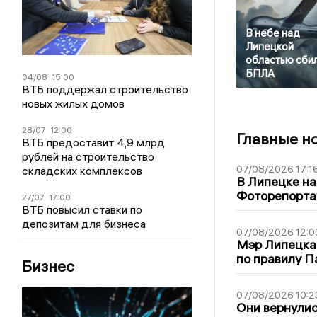
В небе над
Липецкой
областью сби
БПЛА
04/08
15:00
ВТБ поддержал строительство
новых жилых домов
28/07
12:00
Главные н
ВТБ предоставит 4,9 млрд
рублей на строительство
07/08/2026 17:1
складских комплексов
В Липецке на
Фоторепорт
27/07
17:00
ВТБ повысил ставки по
депозитам для бизнеса
07/08/2026 12:0
Мэр Липецка
по правилу П
Бизнес
07/08/2026 10:2
Они вернулис