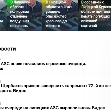
В Липецкой
В Липецкой
В соседней с
области
области снижен
Липецкой Курск
полностью
уровень
области почтили
отменена
опасности с
память погибших
ли
воздушная
красного до
огненной
опасность
желтого
картиной
овости
6
 АЗС вновь появились огромные очереди.
аж
3
 Щербаков призвал завершить капремонт 72-й школ
арето. Видео
3
ь: очереди на липецких АЗС выросли вновь. Видео