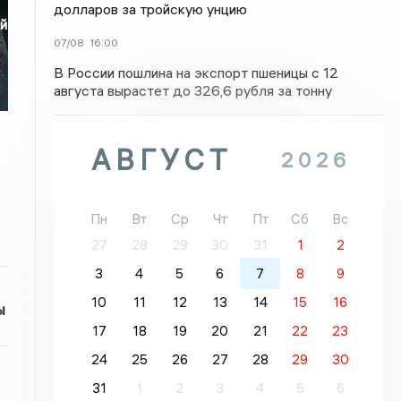
долларов за тройскую унцию
ой
07/08
16:00
В России пошлина на экспорт пшеницы с 12
августа вырастет до 326,6 рубля за тонну
АВГУСТ
2026
Пн
Вт
Ср
Чт
Пт
Сб
Вс
27
28
29
30
31
1
2
3
4
5
6
7
8
9
10
11
12
13
14
15
16
ы
17
18
19
20
21
22
23
24
25
26
27
28
29
30
31
1
2
3
4
5
6