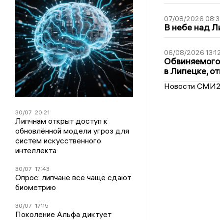
07/08/2026 08:3
В небе над 
06/08/2026 13:1
Обвиняемого 
в Липецке, о
Новости СМИ
30/07
20:21
Липчнам открыт доступ к
обновлённой модели угроз для
систем искусственного
интеллекта
30/07
17:43
Опрос: липчане все чаще сдают
биометрию
30/07
17:15
Поколение Альфа диктует