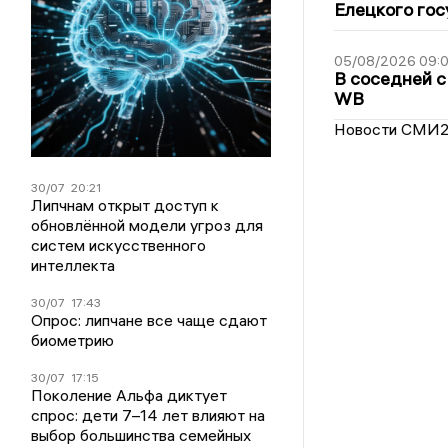
Елецкого гос
05/08/2026 09:
В соседней с
WB
Новости СМИ
30/07
20:21
Липчнам открыт доступ к
обновлённой модели угроз для
систем искусственного
интеллекта
30/07
17:43
Опрос: липчане все чаще сдают
биометрию
30/07
17:15
Поколение Альфа диктует
спрос: дети 7–14 лет влияют на
выбор большинства семейных