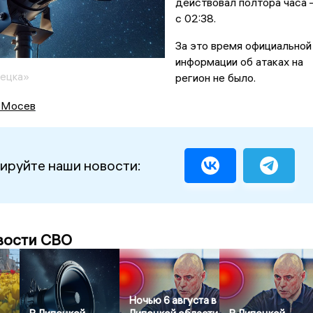
действовал полтора часа 
с 02:38.
За это время официальной
информации об атаках на
пецка»
регион не было.
 Мосев
ируйте наши новости:
вости СВО
Ночью 6 августа в