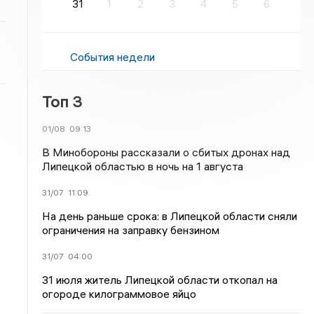
31
1
2
3
4
5
6
События недели
Топ 3
01/08
09:13
В Минобороны рассказали о сбитых дронах над
Липецкой областью в ночь на 1 августа
31/07
11:09
На день раньше срока: в Липецкой области сняли
ограничения на заправку бензином
31/07
04:00
31 июля житель Липецкой области откопал на
огороде килограммовое яйцо