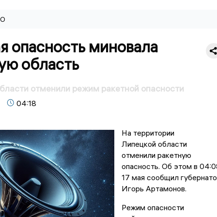
ВО
я опасность миновала
ую область
бласти отменили режим ракетной опасности
04:18
На территории
Липецкой области
отменили ракетную
опасность. Об этом в 04:0
17 мая сообщил губернат
Игорь Артамонов.
Режим опасности