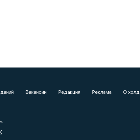
зданий
Вакансии
Редакция
Реклама
О холд
а»
X