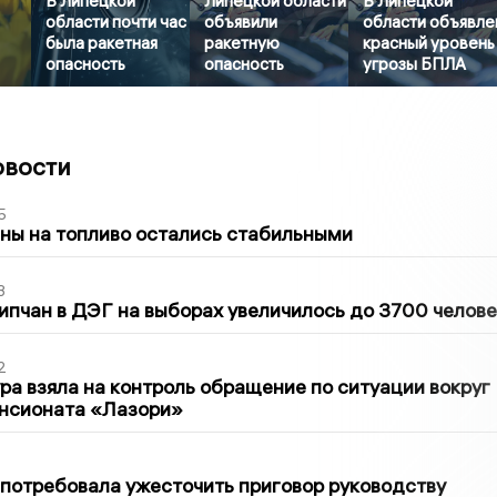
В Липецкой
Липецкой области
В Липецкой
области почти час
объявили
области объявле
была ракетная
ракетную
красный уровень
опасность
опасность
угрозы БПЛА
овости
5
ны на топливо остались стабильными
3
ипчан в ДЭГ на выборах увеличилось до 3700 челове
2
ра взяла на контроль обращение по ситуации вокруг
ансионата «Лазори»
1
потребовала ужесточить приговор руководству