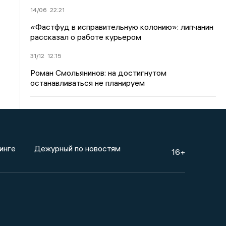
14/06
22:21
«Фастфуд в исправительную колонию»: липчанин
рассказал о работе курьером
31/12
12:15
Роман Смольянинов: на достигнутом
останавливаться не планируем
инге
Дежурный по новостям
16+