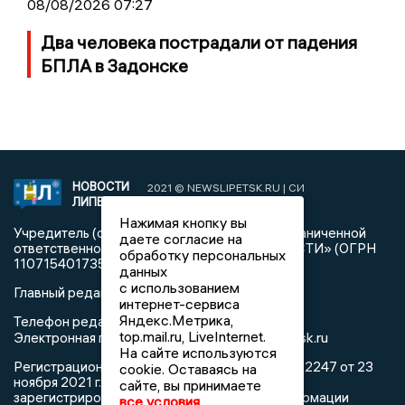
08/08/2026 07:27
Два человека пострадали от падения
БПЛА в Задонске
НОВОСТИ
2021 © NEWSLIPETSK.RU | СИ
ЛИПЕЦКА
«Новости Липецка»
Нажимая кнопку вы
Учредитель (соучредители): Общество с ограниченной
даете согласие на
ответственностью «РЕГИОНАЛЬНЫЕ НОВОСТИ» (ОГРН
обработку персональных
1107154017354)
данных
с использованием
Главный редактор: Герцог Е.Г.
интернет-сервиса
Яндекс.Метрика,
Телефон редакции: +7 903 699 9427
top.mail.ru, LiveInternet.
info@newslipetsk.ru
Электронная почта редакции:
На сайте используются
Регистрационный номер: серия Эл № ФС77-82247 от 23
cookie. Оставаясь на
ноября 2021 г. согласно выписке из реестра
сайте, вы принимаете
зарегистрированных средств массовой информации
все условия