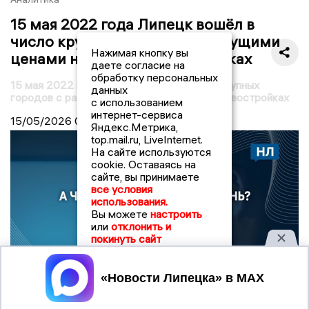
15 мая 2022 года Липецк вошёл в
число крупных городов с растущими
Нажимая кнопку вы
ценами на жильё в новостройках
даете согласие на
обработку персональных
15 мая 2022 года Липецк вошёл в число крупных
данных
городов с растущими ценами на жильё в новостройках
с использованием
интернет-сервиса
15/05/2026
04:00
Яндекс.Метрика,
top.mail.ru, LiveInternet.
На сайте используются
cookie. Оставаясь на
сайте, вы принимаете
все условия
использования.
Вы можете
настроить
или
отклонить и
покинуть сайт
Принять
© Фото: ООО "РЕГИОНАЛЬНЫЕ НОВОСТИ"