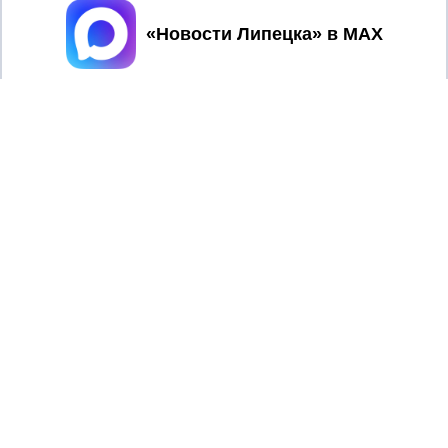
Регистрационный номер: серия Эл № ФС77-82247 от 23
ноября 2021 г. согласно выписке из реестра
Принять
зарегистрированных средств массовой информации
выдана Федеральной службой по надзору в сфере связи,
информационных технологий и массовых коммуникаций
При использовании любого материала с данного сайта
гиперссылка на Сетевое издание «Новости Липецка»
обязательна.
Сообщения на сером фоне размещены на правах рекламы
@mazov
MAX
Написать директору в телеграм
или
О холдинге
Вакансии
Реклама
Дежурный по новостям