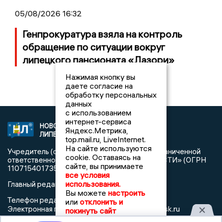
05/08/2026 16:32
Генпрокуратура взяла на контроль
обращение по ситуации вокруг
липецкого пансионата «Лазори»
Нажимая кнопку вы
даете согласие на
обработку персональных
данных
с использованием
интернет-сервиса
НОВОСТИ
2021 © NEWSLIPETSK.RU | СИ
Яндекс.Метрика,
ЛИПЕЦКА
«Новости Липецка»
top.mail.ru, LiveInternet.
На сайте используются
Учредитель (соучредители): Общество с ограниченной
cookie. Оставаясь на
ответственностью «РЕГИОНАЛЬНЫЕ НОВОСТИ» (ОГРН
сайте, вы принимаете
1107154017354)
все условия
использования.
Главный редактор: Герцог Е.Г.
Вы можете
настроить
Телефон редакции: +7 903 699 9427
или
отклонить и
info@newslipetsk.ru
Электронная почта редакции:
покинуть сайт