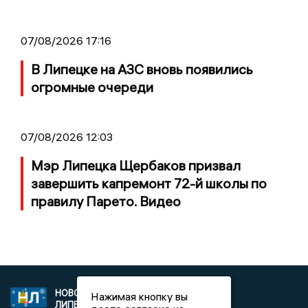
07/08/2026 17:16
В Липецке на АЗС вновь появились
огромные очереди
07/08/2026 12:03
Мэр Липецка Щербаков призвал
завершить капремонт 72-й школы по
правилу Парето. Видео
НОВОСТИ
2021 © NEWSLIPETSK.RU | СИ
Нажимая кнопку вы
ЛИПЕЦКА
«Новости Липецка»