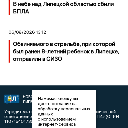
В небе над Липецкой областью сбили
БПЛА
06/08/2026 13:12
Обвиняемого в стрельбе, при которой
был ранен 8-летний ребенок в Липецке,
отправили в СИЗО
НОВОСТИ
2021 © NEWSLIPETSK.RU | СИ
Нажимая кнопку вы
ЛИПЕЦКА
«Новости Липецка»
даете согласие на
обработку персональных
Учредитель (соучредители): Общество с ограниченной
данных
ответственностью «РЕГИОНАЛЬНЫЕ НОВОСТИ» (ОГРН
с использованием
1107154017354)
интернет-сервиса