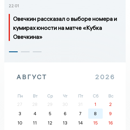
22:01
Овечкин рассказал о выборе номера и
кумирах юности на матче «Кубка
Овечкина»
АВГУСТ
2026
Пн
Вт
Ср
Чт
Пт
Сб
Вс
27
28
29
30
31
1
2
3
4
5
6
7
8
9
10
11
12
13
14
15
16