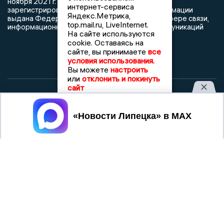
ноября 2021 г. согласно выписке из реестра
интернет-сервиса
зарегистрированных средств массовой информации
Яндекс.Метрика,
выдана Федеральной службой по надзору в сфере связи,
top.mail.ru, LiveInternet.
информационных технологий и массовых коммуникаций
На сайте используются
cookie. Оставаясь на
сайте, вы принимаете
все
условия использования.
Вы можете
настроить
или
отклонить и покинуть
сайт
При использовании любого материала с данного сайта
гиперссылка на Сетевое издание «Новости Липецка»
Принять
обязательна.
Сообщения на сером фоне размещены на правах рекламы
@mazov
MAX
Написать директору в телеграм
или
О холдинге
Вакансии
Реклама
Дежурный по новостям