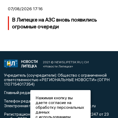
07/08/2026 17:16
В Липецке на АЗС вновь появились
огромные очереди
НОВОСТИ
2021 © NEWSLIPETSK.RU | СИ
ЛИПЕЦКА
«Новости Липецка»
Учредитель (соучредители): Общество с ограниченной
ответственностью «РЕГИОНАЛЬНЫЕ НОВОСТИ» (ОГРН
1107154017354)
Главный редактор: Герцог Е.Г.
Нажимая кнопку вы
Телефон редакции: +7 903 699 9427
даете согласие на
info@newslipetsk.ru
Электронная почта редакции:
обработку персональных
данных
Регистрационный номер: серия Эл № ФС77-82247 от 23
с использованием