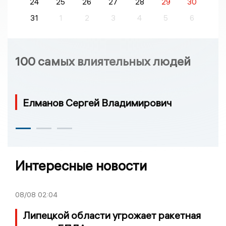
24
25
26
27
28
29
30
31
1
2
3
4
5
6
100 самых влиятельных людей
Елманов Сергей Владимирович
Интересные новости
08/08
02:04
Липецкой области угрожает ракетная