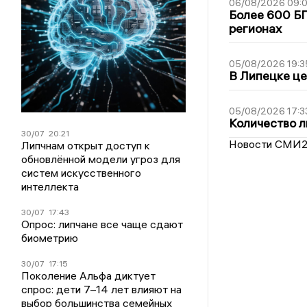
06/08/2026 09:0
Более 600 БП
регионах
05/08/2026 19:3
В Липецке це
05/08/2026 17:3
Количество л
30/07
20:21
Новости СМИ
Липчнам открыт доступ к
обновлённой модели угроз для
систем искусственного
интеллекта
30/07
17:43
Опрос: липчане все чаще сдают
биометрию
30/07
17:15
Поколение Альфа диктует
спрос: дети 7–14 лет влияют на
выбор большинства семейных