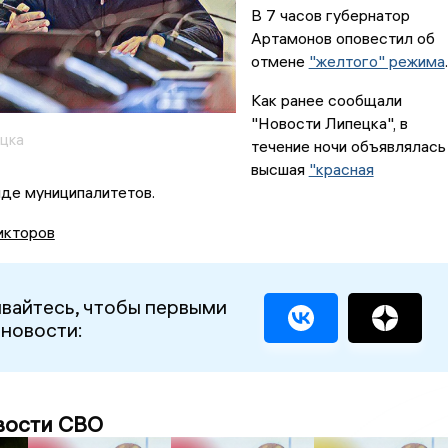
В 7 часов губернатор
Артамонов оповестил об
отмене
"желтого" режима
.
Как ранее сообщали
"Новости Липецка", в
цка
течение ночи объявлялась
высшая
"красная
яде муниципалитетов.
икторов
вайтесь, чтобы первыми
 новости:
вости СВО