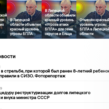
В Липецкой
ской
области объявили
ли
В Липецкой
красный уровень
Отменён красны
ших
области объявлен
«Угроза атаки
уровень угрозы
красный уровень
БПЛА» для семи
БПЛА в Липецко
угрозы БПЛА
округов и Ельца
области
овости
2
в стрельбе, при которой был ранен 8-летний ребено
тправили в СИЗО. Фоторепортаж
39
цедуру реструктуризации долгов липецкого
 и внука министра СССР