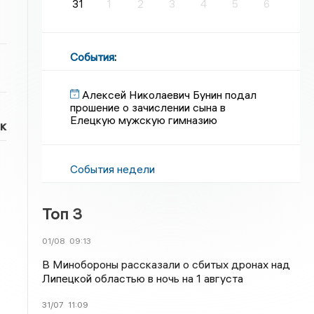
31
1
2
3
4
5
6
События
:
Алексей Николаевич Бунин подал
прошение о зачислении сына в
Елецкую мужскую гимназию
к
События недели
Топ 3
01/08
09:13
В Минобороны рассказали о сбитых дронах над
Липецкой областью в ночь на 1 августа
31/07
11:09