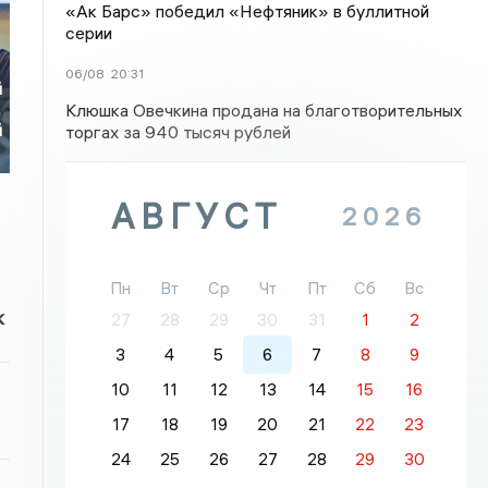
«Ак Барс» победил «Нефтяник» в буллитной
серии
06/08
20:31
й
Клюшка Овечкина продана на благотворительных
й
торгах за 940 тысяч рублей
АВГУСТ
2026
Пн
Вт
Ср
Чт
Пт
Сб
Вс
к
27
28
29
30
31
1
2
3
4
5
6
7
8
9
10
11
12
13
14
15
16
17
18
19
20
21
22
23
24
25
26
27
28
29
30