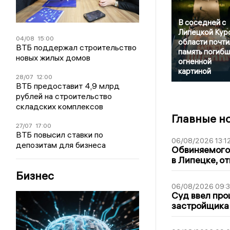
В соседней с
Липецкой Кур
04/08
15:00
области почти
ВТБ поддержал строительство
память погиб
новых жилых домов
огненной
картиной
28/07
12:00
ВТБ предоставит 4,9 млрд
рублей на строительство
складских комплексов
Главные н
27/07
17:00
ВТБ повысил ставки по
06/08/2026 13:1
депозитам для бизнеса
Обвиняемого 
в Липецке, о
Бизнес
06/08/2026 09:
Суд ввел про
застройщика