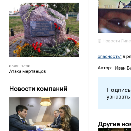
© Новости Липе
опасность"
в р
06/08
17:00
Автор:
Иван В
Атака мертвецов
Новости компаний
Подписы
узнавать
Другие но