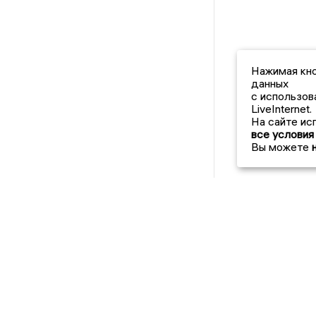
Нажимая кно
данных
с использов
LiveInternet.
На сайте ис
все условия
Вы можете