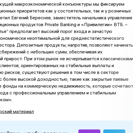
екущей макроэкономической конъюнктуры мы фиксируем
ионных приоритетов как у состоятельных, так и у розничных
метил Евгений Береснев, заместитель начальника управления
ционных продуктов Private Banking и «Привилегии» ВТБ. –
тье” предполагает высокий порог входа и зачастую
кономически неоптимальной для среднестатистического
естора. Депозитные продукты, напротив, позволяют начинать
сбережений с небольших сумм, обеспечивая их
й прирост. При этом рынок не исчерпывается классическим
клиентов, ориентированных на стабильные выплаты и
 рисков, существуют решения в том числе в секторе
 более высокой доходностью, такие как закрытые паевые
е фонды на коммерческую недвижимость, которые сочетаю
хода с профессиональным управлением и стабильным
ком».
рский материал