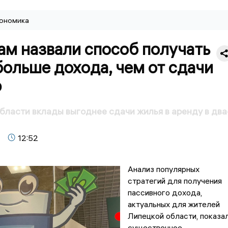
ономика
ам назвали способ получать
больше дохода, чем от сдачи
р
бласти вклады выгоднее сдачи жилья в аренду в два
12:52
Анализ популярных
стратегий для получения
пассивного дохода,
актуальных для жителей
Липецкой области, показа
существенное