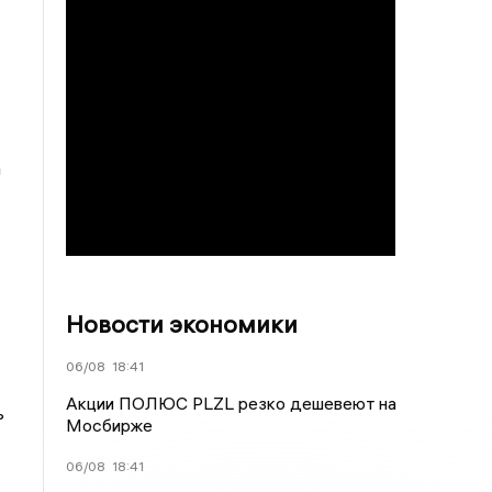
а
Новости экономики
06/08
18:41
Акции ПОЛЮС PLZL резко дешевеют на
ь
Мосбирже
06/08
18:41