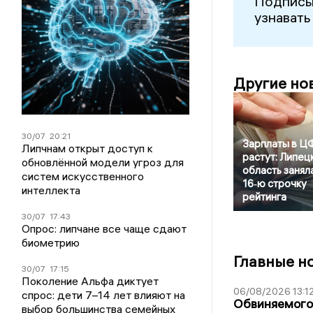
Подписы
узнавать
Другие но
30/07
20:21
Зарплаты в Ц
Липчнам открыт доступ к
растут: Липец
обновлённой модели угроз для
область занял
систем искусственного
16‑ю строчку
интеллекта
рейтинга
30/07
17:43
Опрос: липчане все чаще сдают
биометрию
Главные н
30/07
17:15
Поколение Альфа диктует
06/08/2026 13:1
спрос: дети 7–14 лет влияют на
Обвиняемого 
выбор большинства семейных