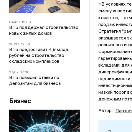
«В условиях т
смену инвестиц
клиентов, – от
04/08
15:00
продаж инвести
ВТБ поддержал строительство
Стратегия “ран
новых жилых домов
оказывается э
розничного инв
28/07
12:00
ВТБ предоставит 4,9 млрд
формирование 
рублей на строительство
гарантированны
складских комплексов
вкладами: для 
диверсификацию
27/07
17:00
ВТБ повысил ставки по
недвижимости с
депозитам для бизнеса
инвестиционны
низкий порог в
денежным пото
Бизнес
Автор:
Партне