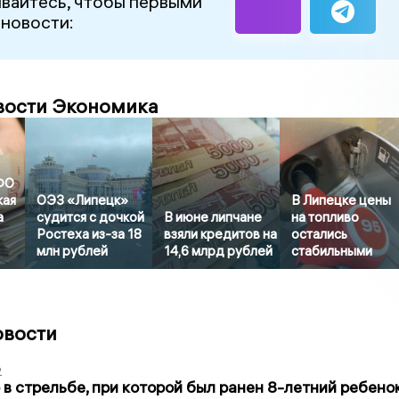
вайтесь, чтобы первыми
 новости:
вости Экономика
ФО
кая
ОЭЗ «Липецк»
В Липецке цены
а
судится с дочкой
В июне липчане
на топливо
Ростеха из-за 18
взяли кредитов на
остались
млн рублей
14,6 млрд рублей
стабильными
овости
2
в стрельбе, при которой был ранен 8-летний ребено