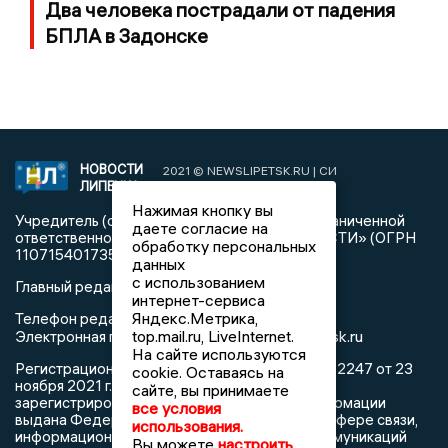
Два человека пострадали от падения
БПЛА в Задонске
НОВОСТИ
2021 © NEWSLIPETSK.RU | СИ
ЛИПЕЦКА
«Новости Липецка»
Нажимая кнопку вы
Учредитель (соучредители): Общество с ограниченной
даете согласие на
ответственностью «РЕГИОНАЛЬНЫЕ НОВОСТИ» (ОГРН
обработку персональных
1107154017354)
данных
с использованием
Главный редактор: Герцог Е.Г.
интернет-сервиса
Яндекс.Метрика,
Телефон редакции: +7 903 699 9427
top.mail.ru, LiveInternet.
info@newslipetsk.ru
Электронная почта редакции:
На сайте используются
Регистрационный номер: серия Эл № ФС77-82247 от 23
cookie. Оставаясь на
ноября 2021 г. согласно выписке из реестра
сайте, вы принимаете
зарегистрированных средств массовой информации
все условия
выдана Федеральной службой по надзору в сфере связи,
использования.
информационных технологий и массовых коммуникаций
Вы можете
настроить