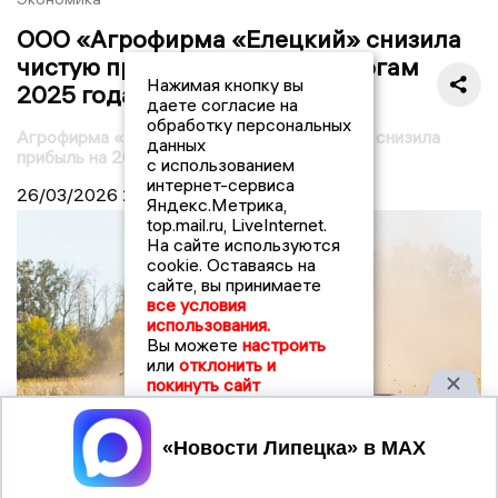
ООО «Агрофирма «Елецкий» снизила
чистую прибыль на 26% по итогам
Нажимая кнопку вы
2025 года
даете согласие на
обработку персональных
Агрофирма «Елецкий» в Липецкой области снизила
данных
прибыль на 26% в 2025 году
с использованием
интернет-сервиса
26/03/2026
20:38
Яндекс.Метрика,
top.mail.ru, LiveInternet.
На сайте используются
cookie. Оставаясь на
сайте, вы принимаете
все условия
использования.
Вы можете
настроить
или
отклонить и
покинуть сайт
Принять