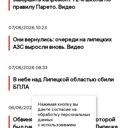
правилу Парето. Видео
07/08/2026 10:23
Они вернулись: очереди на липецких
АЗС выросли вновь. Видео
07/08/2026 08:33
В небе над Липецкой областью сбили
БПЛА
Нажимая кнопку вы
06/08/2026 13:12
даете согласие на
обработку персональных
Обвиняемого в стрельбе, при которой
данных
с использованием
был ранен 8-летний ребенок в Липецке,