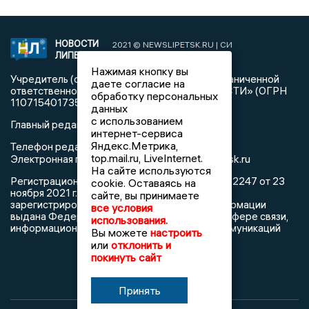
НОВОСТИ
2021 © NEWSLIPETSK.RU | СИ
ЛИПЕЦКА
«Новости Липецка»
Нажимая кнопку вы
Учредитель (соучредители): Общество с ограниченной
даете согласие на
ответственностью «РЕГИОНАЛЬНЫЕ НОВОСТИ» (ОГРН
обработку персональных
1107154017354)
данных
с использованием
Главный редактор: Герцог Е.Г.
интернет-сервиса
Яндекс.Метрика,
Телефон редакции: +7 903 699 9427
top.mail.ru, LiveInternet.
info@newslipetsk.ru
Электронная почта редакции:
На сайте используются
Регистрационный номер: серия Эл № ФС77-82247 от 23
cookie. Оставаясь на
ноября 2021 г. согласно выписке из реестра
сайте, вы принимаете
зарегистрированных средств массовой информации
все условия
выдана Федеральной службой по надзору в сфере связи,
использования.
информационных технологий и массовых коммуникаций
Вы можете
настроить
или
отклонить и
покинуть сайт
Принять