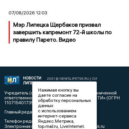
07/08/2026 12:03
Мэр Липецка Щербаков призвал
завершить капремонт 72-й школы по
правилу Парето. Видео
НОВОСТИ
2021 © NEWSLIPETSK.RU | СИ
ЛИПЕЦКА
«Новости Липецка»
Нажимая кнопку вы
Учредитель (соучредители): Общество с ограниченной
даете согласие на
ответственностью «РЕГИОНАЛЬНЫЕ НОВОСТИ» (ОГРН
обработку персональных
1107154017354)
данных
с использованием
Главный редактор: Герцог Е.Г.
интернет-сервиса
Яндекс.Метрика,
Телефон редакции: +7 903 699 9427
top.mail.ru, LiveInternet.
info@newslipetsk.ru
Электронная почта редакции: