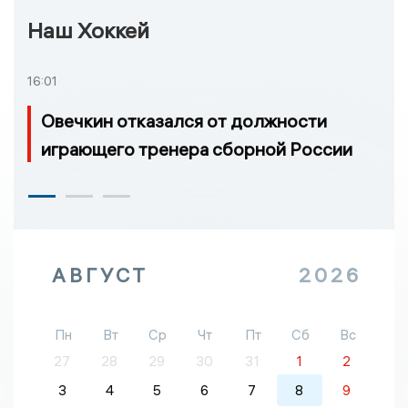
Наш Хоккей
16:01
Овечкин отказался от должности
играющего тренера сборной России
АВГУСТ
2026
Пн
Вт
Ср
Чт
Пт
Сб
Вс
27
28
29
30
31
1
2
3
4
5
6
7
8
9