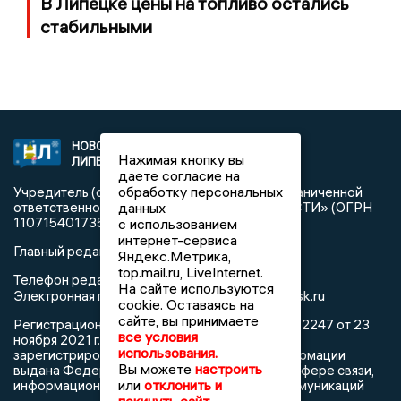
В Липецке цены на топливо остались
стабильными
НОВОСТИ
2021 © NEWSLIPETSK.RU | СИ
Нажимая кнопку вы
ЛИПЕЦКА
«Новости Липецка»
даете согласие на
обработку персональных
Учредитель (соучредители): Общество с ограниченной
данных
ответственностью «РЕГИОНАЛЬНЫЕ НОВОСТИ» (ОГРН
1107154017354)
с использованием
интернет-сервиса
Главный редактор: Герцог Е.Г.
Яндекс.Метрика,
top.mail.ru, LiveInternet.
Телефон редакции: +7 903 699 9427
На сайте используются
info@newslipetsk.ru
Электронная почта редакции:
cookie. Оставаясь на
сайте, вы принимаете
Регистрационный номер: серия Эл № ФС77-82247 от 23
все условия
ноября 2021 г. согласно выписке из реестра
использования.
зарегистрированных средств массовой информации
Вы можете
настроить
выдана Федеральной службой по надзору в сфере связи,
или
отклонить и
информационных технологий и массовых коммуникаций