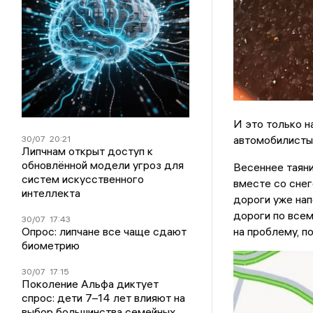
И это только н
автомобилисты,
30/07
20:21
Липчнам открыт доступ к
обновлённой модели угроз для
Весеннее таяни
систем искусственного
вместе со снег
интеллекта
дороги уже нап
дороги по все
30/07
17:43
на проблему, п
Опрос: липчане все чаще сдают
биометрию
30/07
17:15
Поколение Альфа диктует
спрос: дети 7–14 лет влияют на
выбор большинства семейных