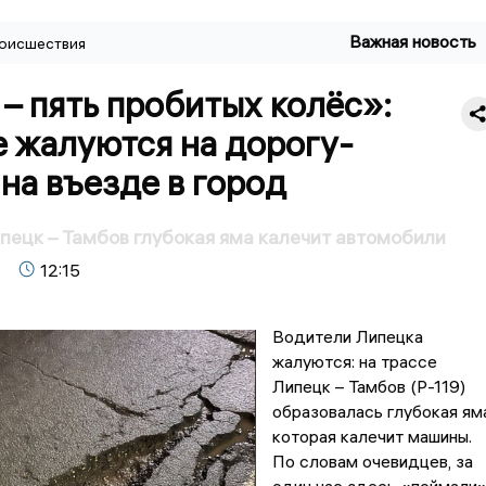
Важная новость
оисшествия
 – пять пробитых колёс»:
 жалуются на дорогу-
на въезде в город
пецк – Тамбов глубокая яма калечит автомобили
12:15
Водители Липецка
жалуются: на трассе
Липецк – Тамбов (Р-119)
образовалась глубокая яма
которая калечит машины.
По словам очевидцев, за