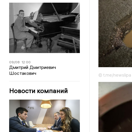
09/08
12:00
Дмитрий Дмитриевич
Шостакович
© t.me/newslipa
Новости компаний