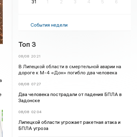
31
1
2
3
4
5
6
События недели
Топ 3
08/08
20:21
В Липецкой области в смертельной аварии на
дороге к М-4 «Дон» погибло два человека
а
08/08
07:27
Два человека пострадали от падения БПЛА в
е
Задонске
08/08
02:04
Липецкой области угрожает ракетная атака и
БПЛА угроза