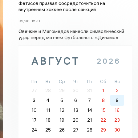
Фетисов призвал сосредоточиться на
внутреннем хоккее после санкций
09/08
15:31
Овечкин и Магомедов нанесли символический
удар перед матчем футбольного «Динамо»
АВГУСТ
2026
Пн
Вт
Ср
Чт
Пт
Сб
Вс
27
28
29
30
31
1
2
3
4
5
6
7
8
9
10
11
12
13
14
15
16
17
18
19
20
21
22
23
24
25
26
27
28
29
30