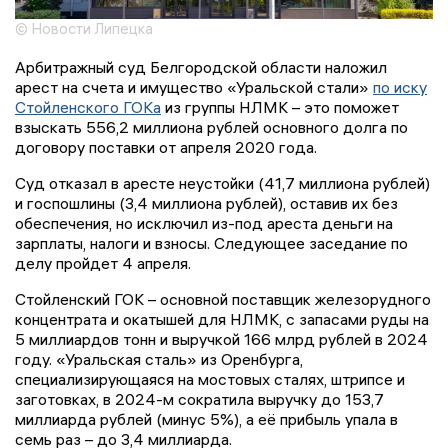
© Новости Липецка
Арбитражный суд Белгородской области наложил
арест на счета и имущество «Уральской стали»
по иску
Стойленского ГОКа
из группы НЛМК – это поможет
взыскать 556,2 миллиона рублей основного долга по
договору поставки от апреля 2020 года.
Суд отказал в аресте неустойки (41,7 миллиона рублей)
и госпошлины (3,4 миллиона рублей), оставив их без
обеспечения, но исключил из-под ареста деньги на
зарплаты, налоги и взносы. Следующее заседание по
делу пройдет 4 апреля.
Стойленский ГОК – основной поставщик железорудного
концентрата и окатышей для НЛМК, с запасами руды на
5 миллиардов тонн и выручкой 166 млрд рублей в 2024
году. «Уральская сталь» из Оренбурга,
специализирующаяся на мостовых сталях, штрипсе и
заготовках, в 2024-м сократила выручку до 153,7
миллиарда рублей (минус 5%), а её прибыль упала в
семь раз – до 3,4 миллиарда.