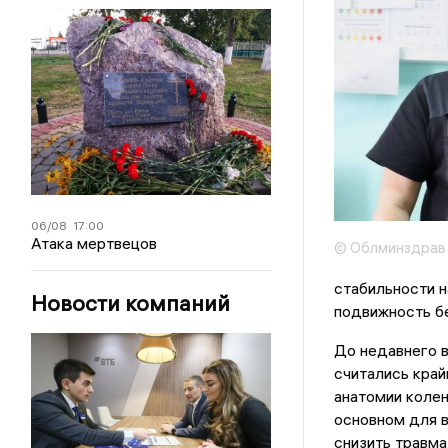
06/08
17:00
Атака мертвецов
© Облминздрав
стабильности н
Новости компаний
подвижность бе
До недавнего 
считались край
анатомии колен
основном для в
снизить травма