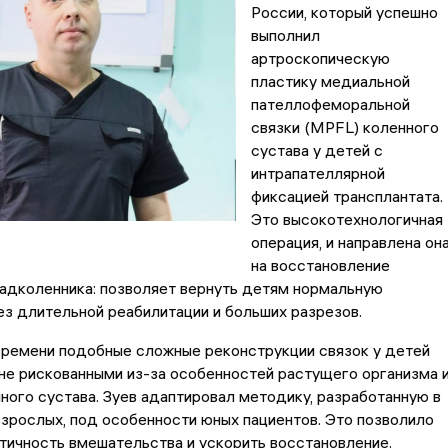
России, который успешно
выполнил
артроскопическую
пластику медиальной
пателлофеморальной
связки (MPFL) коленного
сустава у детей с
интрапателлярной
фиксацией трансплантата.
Это высокотехнологичная
операция, и направлена он
на восстановление
адколенника: позволяет вернуть детям нормальную
з длительной реабилитации и больших разрезов.
времени подобные сложные реконструкции связок у детей
не рискованными из-за особенностей растущего организма 
ного сустава. Зуев адаптировал методику, разработанную в
зрослых, под особенности юных пациентов. Это позволило
тичность вмешательства и ускорить восстановление.