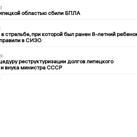
3
Липецкой областью сбили БПЛА
2
в стрельбе, при которой был ранен 8-летний ребено
тправили в СИЗО
39
цедуру реструктуризации долгов липецкого
 и внука министра СССР
2