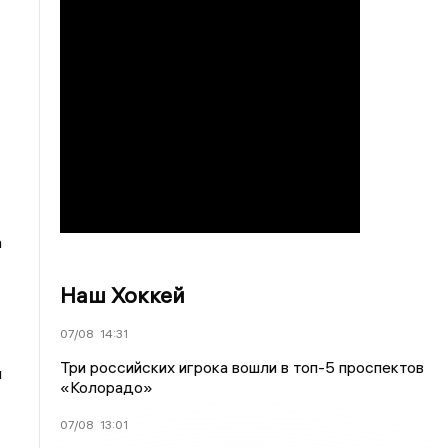
а
Наш Хоккей
07/08
14:31
Три российских игрока вошли в топ-5 проспектов
и
«Колорадо»
07/08
13:01