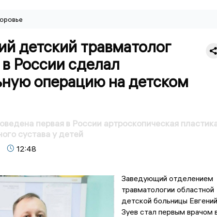
оровье
ий детский травматолог
 в России сделал
ьную операцию на детском
оведена первая в России артроскопическая пластик
ного сустава у детей
12:48
Заведующий отделением
травматологии областной
детской больницы Евгени
Зуев стал первым врачом 