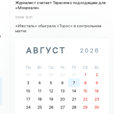
Журналист считает Тарасенко подходящим для
«Монреаля»
07/08
12:31
«Ижсталь» обыграла «Торос» в контрольном
матче
ы
АВГУСТ
2026
Пн
Вт
Ср
Чт
Пт
Сб
Вс
27
28
29
30
31
1
2
3
4
5
6
7
8
9
10
11
12
13
14
15
16
17
18
19
20
21
22
23
24
25
26
27
28
29
30