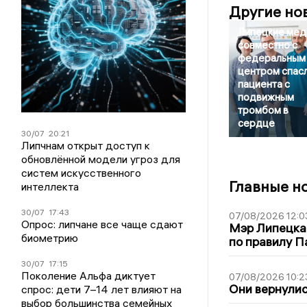
Другие но
Липецкие мед
совместно с
федеральным
центром спас
пациента с
подвижным
тромбом в
сердце
30/07
20:21
Липчнам открыт доступ к
обновлённой модели угроз для
систем искусственного
Главные н
интеллекта
30/07
17:43
07/08/2026 12:0
Опрос: липчане все чаще сдают
Мэр Липецка
биометрию
по правилу П
30/07
17:15
Поколение Альфа диктует
07/08/2026 10:2
Они вернулис
спрос: дети 7–14 лет влияют на
выбор большинства семейных