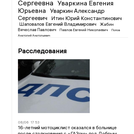
Сергеевна
Уваркина Евгения
Юрьевна
Уваркин Александр
Сергеевич
Итин Юрий Константинович
Шаповалов Евгений Владимирович
Жабин
Вячеслав Павлович
Павлов Евгений Николаевич
Попов
Анатолий Анатольевич
Расследования
08/06
17:53
16-летний мотоциклист оказался в больнице
после столкновения с «ГАЗом» под Добрым