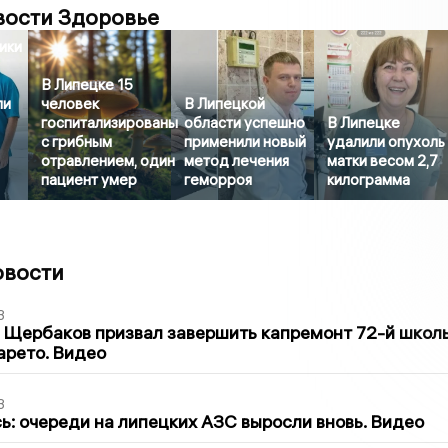
вости Здоровье
ики
В Липецке 15
ли
человек
В Липецкой
госпитализированы
области успешно
В Липецке
с грибным
применили новый
удалили опухоль
отравлением, один
метод лечения
матки весом 2,7
пациент умер
геморроя
килограмма
овости
3
 Щербаков призвал завершить капремонт 72-й школ
арето. Видео
3
ь: очереди на липецких АЗС выросли вновь. Видео