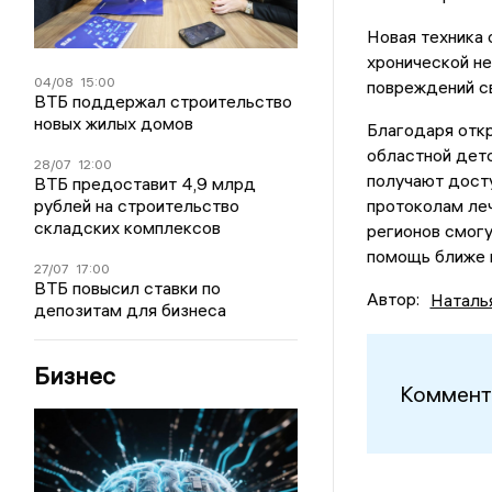
Новая техника 
хронической не
04/08
15:00
повреждений св
ВТБ поддержал строительство
новых жилых домов
Благодаря отк
областной дет
28/07
12:00
получают дост
ВТБ предоставит 4,9 млрд
рублей на строительство
протоколам леч
складских комплексов
регионов смог
помощь ближе 
27/07
17:00
ВТБ повысил ставки по
Автор:
Наталь
депозитам для бизнеса
Бизнес
Коммент