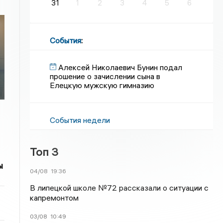
31
1
2
3
4
5
6
События
:
Алексей Николаевич Бунин подал
прошение о зачислении сына в
Елецкую мужскую гимназию
События недели
Топ 3
ы
04/08
19:36
В липецкой школе №72 рассказали о ситуации с
капремонтом
03/08
10:49