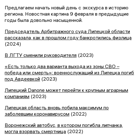
Предлагаем начать новый день с экскурса в историю
региона. Новостная картина 9 февраля в предыдущие
годы была довольно насыщенной.
Председатель Арбитражного суда Липецкой области
рассказала, как в прошлом году банкротились физлица
(2024)
В ЛГТУ сменили руководителя
(2023)
«Есть только два варианта выхода из зоны СВО –
победа или смерть»: военнослужащий из Липецка погиб
под Авдеевкой
(2023)
Липецкий Danone может перейти к крупным аграрным
компаниям
(2023)
Липецкая область вновь побила максимум по
заболевшим коронавирусом
(2022)
Воронежский автобус, в котором погибла липчанка,
могла взорвать смертница
(2022)