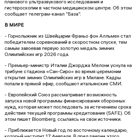
планового ультразвукового исследования и
гистероскопии в частном медицинском центре. Об этом
сообщает телеграм-канал "База".
В МИРЕ
- Горнолыжник из Швейцарии Франьо фон Алльмен стал
победителем соревнований в скоростном спуске, тем
самым завоевав первую золотую медаль зимних
Олимпийских игр 2026 года.
- Премьер-министр Италии Джорджа Мелони уснула на
трибуне стадиона «Сан-Сиро» во время церемонии
открытия зимних Олимпийских игр в Милане. Кадры
попали в прямой эфир, сообщают итальянские СМИ.
- Европейский Союз рассматривает возможность
запуска новой программы финансирования оборонных
нужд, которая может последовать за истечением срока
действия текущей программы кредитования (SAFE). Об
этом пишет Bloomberg, ссылаясь на свои источники.
- Приближается Новый год по восточному календарю,
который наступит 17 февраля. В преддверии этого