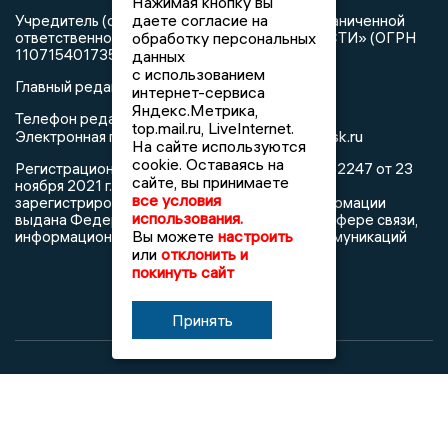
Нажимая кнопку вы
даете согласие на
Учредитель (соучредители): Общество с ограниченной
обработку персональных
ответственностью «РЕГИОНАЛЬНЫЕ НОВОСТИ» (ОГРН
1107154017354)
данных
с использованием
Главный редактор: Герцог Е.Г.
интернет-сервиса
Яндекс.Метрика,
Телефон редакции: +7 903 699 9427
top.mail.ru, LiveInternet.
info@newslipetsk.ru
Электронная почта редакции:
На сайте используются
cookie. Оставаясь на
Регистрационный номер: серия Эл № ФС77-82247 от 23
сайте, вы принимаете
ноября 2021 г. согласно выписке из реестра
все условия
зарегистрированных средств массовой информации
использования.
выдана Федеральной службой по надзору в сфере связи,
Вы можете
настроить
информационных технологий и массовых коммуникаций
или
отклонить и
покинуть сайт
Принять
При использовании любого материала с данного сайта
гиперссылка на Сетевое издание «Новости Липецка»
обязательна.