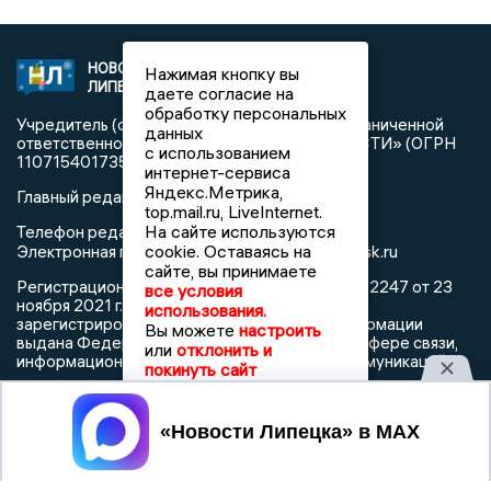
НОВОСТИ
2021 © NEWSLIPETSK.RU | СИ
Нажимая кнопку вы
ЛИПЕЦКА
«Новости Липецка»
даете согласие на
обработку персональных
Учредитель (соучредители): Общество с ограниченной
данных
ответственностью «РЕГИОНАЛЬНЫЕ НОВОСТИ» (ОГРН
с использованием
1107154017354)
интернет-сервиса
Яндекс.Метрика,
Главный редактор: Герцог Е.Г.
top.mail.ru, LiveInternet.
На сайте используются
Телефон редакции: +7 903 699 9427
info@newslipetsk.ru
cookie. Оставаясь на
Электронная почта редакции:
сайте, вы принимаете
Регистрационный номер: серия Эл № ФС77-82247 от 23
все условия
ноября 2021 г. согласно выписке из реестра
использования.
зарегистрированных средств массовой информации
Вы можете
настроить
выдана Федеральной службой по надзору в сфере связи,
или
отклонить и
информационных технологий и массовых коммуникаций
покинуть сайт
Принять