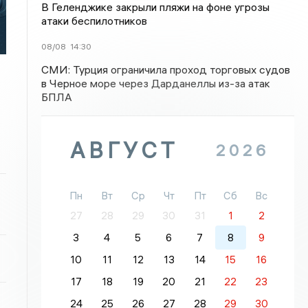
В Геленджике закрыли пляжи на фоне угрозы
атаки беспилотников
08/08
14:30
СМИ: Турция ограничила проход торговых судов
в Черное море через Дарданеллы из-за атак
БПЛА
АВГУСТ
2026
Пн
Вт
Ср
Чт
Пт
Сб
Вс
27
28
29
30
31
1
2
3
4
5
6
7
8
9
10
11
12
13
14
15
16
17
18
19
20
21
22
23
24
25
26
27
28
29
30