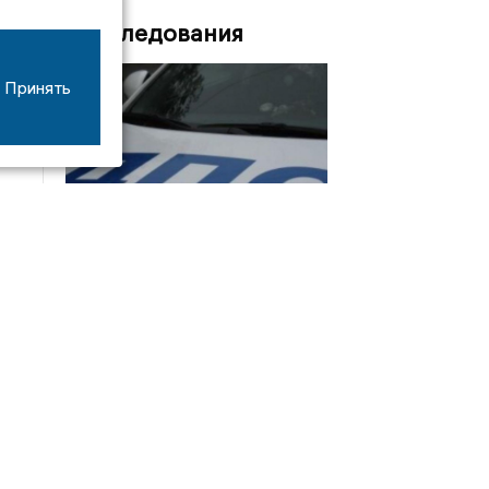
Расследования
Принять
08/06
17:53
16-летний мотоциклист оказался в больнице
после столкновения с «ГАЗом» под Добрым
Интервью
21/07
19:03