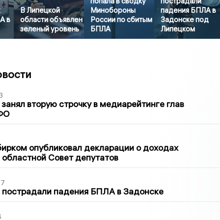
попала в сводку
пострадали
х
В Липецкой
Минобороны
падения БПЛА в
А в
области объявлен
России по сбитым
Задонске под
зеленый уровень
БПЛА
Липецком
овости
3
занял вторую строчку в медиарейтинге глав
ФО
1
бирком опубликовал декларации о доходах
 областной Совет депутатов
27
 пострадали падения БПЛА в Задонске
6