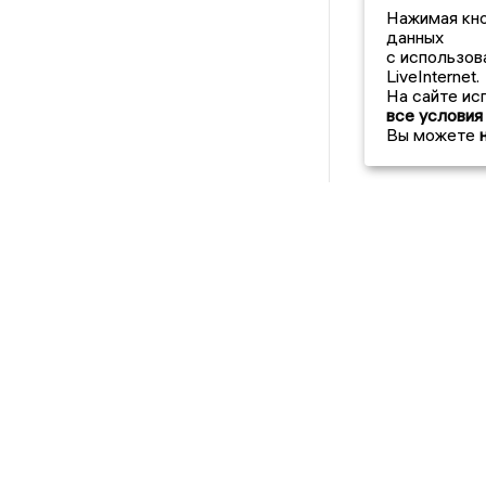
Нажимая кно
данных
с использов
LiveInternet.
На сайте ис
все условия
Вы можете