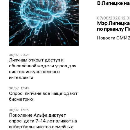
В Липецке на
07/08/2026 12:0
Мэр Липецка
по правилу П
Новости СМИ
30/07
20:21
Липчнам открыт доступ к
обновлённой модели угроз для
систем искусственного
интеллекта
30/07
17:43
Опрос: липчане все чаще сдают
биометрию
30/07
17:15
Поколение Альфа диктует
спрос: дети 7–14 лет влияют на
выбор большинства семейных