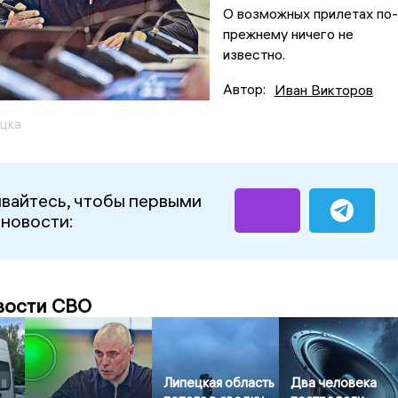
О возможных прилетах по-
прежнему ничего не
известно.
Автор:
Иван Викторов
цка
вайтесь, чтобы первыми
 новости:
вости СВО
Липецкая область
Два человека