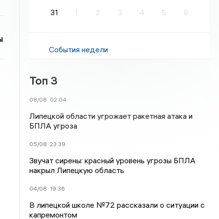
31
1
2
3
4
5
6
ы
События недели
Топ 3
08/08
02:04
Липецкой области угрожает ракетная атака и
БПЛА угроза
05/08
23:39
Звучат сирены: красный уровень угрозы БПЛА
накрыл Липецкую область
04/08
19:36
В липецкой школе №72 рассказали о ситуации с
капремонтом