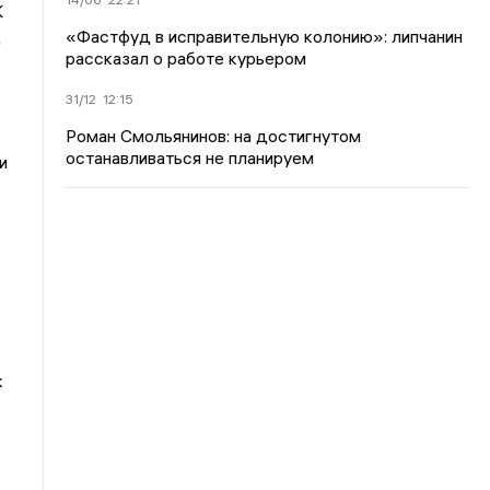
К
«Фастфуд в исправительную колонию»: липчанин
д
рассказал о работе курьером
31/12
12:15
Роман Смольянинов: на достигнутом
останавливаться не планируем
и
к