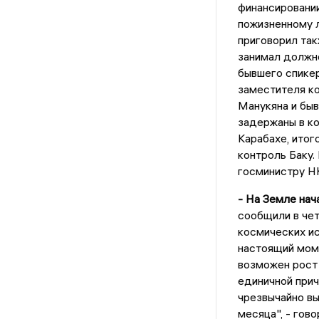
финансировании
пожизненному 
приговорил так
занимал должн
бывшего спикер
заместителя к
Манукяна и бы
задержаны в ко
Карабахе, итог
контроль Баку
госминистру НК
- На Земле нач
сообщили в чет
космических ис
настоящий моме
возможен рост 
единичной прич
чрезвычайно в
месяца", - гов