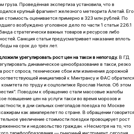
м груза. Проведённая экспертиза установила, что в
одился крупный фрагмент железного метеорита Алетай. Его
я стоимость оценивается примерно в 323 млн рублей. По
дшего возбуждено уголовное дело по части 1 статьи 226.1
банда стратегически важных товаров и ресурсов либо
ностей. Санкция статьи предусматривает наказание вплоть
боды на срок до трёх лет.
дложили урегулировать рост цен на такси в непогоду.
В ГД
гулировать динамическое ценообразование в такси, резко
 рост спроса, технические сбои или изменения дорожной
 соответствующей инициативой к Минтрансу и ФАС обратилс
 комитета по труду и соцполитике Ярослав Нилов. Об этом
естия". Поводом к обращению стали массовые жалобы
кое повышение цен на услуги такси во время морозов и
частности, в дни сильных снегопадов поездка по Москве
сажирам как авиаперелет по стране. В обращении говорится
ительное увеличение стоимости поездки провоцирует рост
ряженности и недовольство граждан. «Несмотря на то, что
кого тарифообразования — рыночный инструмент, сегодня