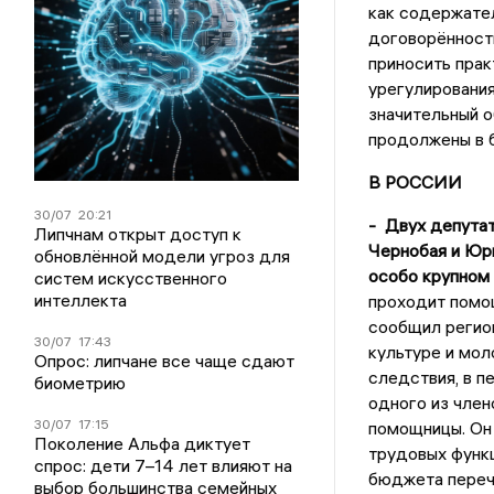
как содержател
договорённост
приносить прак
урегулировани
значительный о
продолжены в 
В РОССИИ
30/07
20:21
- Двух депута
Липчнам открыт доступ к
Чернобая и Юр
обновлённой модели угроз для
особо крупном
систем искусственного
интеллекта
проходит помощ
сообщил регион
30/07
17:43
культуре и мол
Опрос: липчане все чаще сдают
следствия, в п
биометрию
одного из член
30/07
17:15
помощницы. Он
Поколение Альфа диктует
трудовых функц
спрос: дети 7–14 лет влияют на
бюджета перечи
выбор большинства семейных