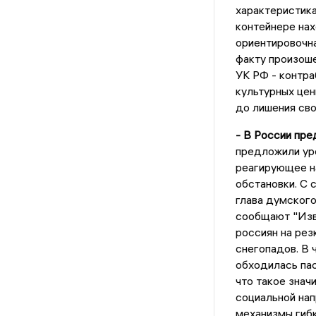
характеристика
контейнере нах
ориентировочна
факту произоше
УК РФ - контра
культурных цен
до лишения сво
- В России пре
предложили уре
реагирующее на
обстановки. С
глава думского
сообщают "Изв
россиян на рез
снегопадов. В 
обходилась пас
что такое знач
социальной нап
механизмы гиб