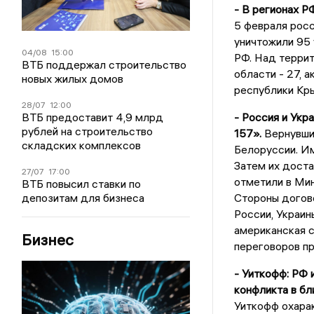
- В регионах Р
5 февраля рос
уничтожили 95
04/08
15:00
РФ. Над терри
ВТБ поддержал строительство
области - 27, 
новых жилых домов
республики Кры
28/07
12:00
ВТБ предоставит 4,9 млрд
- Россия и Укр
рублей на строительство
157».
Вернувши
складских комплексов
Белоруссии. И
Затем их доста
27/07
17:00
отметили в Ми
ВТБ повысил ставки по
депозитам для бизнеса
Стороны догов
России, Украин
американская с
Бизнес
переговоров пр
- Уиткофф: РФ 
конфликта в бл
Уиткофф охара