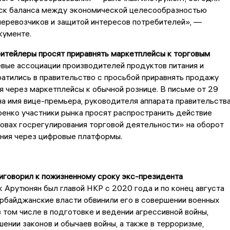
ск баланса между экономической целесообразностью
перевозчиков и защитой интересов потребителей», —
кументе.
ритейлеры просят приравнять маркетплейсы к торговым
ые ассоциации производителей продуктов питания и
атились в правительство с просьбой приравнять продажу
 через маркетплейсы к обычной рознице. В письме от 29
 на имя вице-премьера, руководителя аппарата правительств
енко участники рынка просят распространить действие
овах госрегулирования торговой деятельности» на оборот
ания через цифровые платформы.
риговорил к пожизненному сроку экс-президента
 Арутюнян был главой НКР с 2020 года и по конец августа
рбайджанские власти обвинили его в совершении военных
в том числе в подготовке и ведении агрессивной войны,
шении законов и обычаев войны, а также в терроризме,