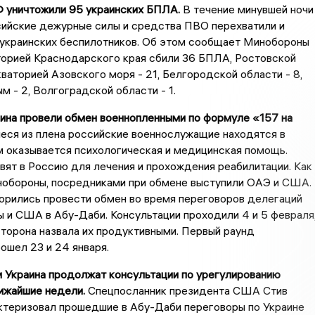
Ф уничтожили 95 украинских БПЛА.
В течение минувшей ночи
сийские дежурные силы и средства ПВО перехватили и
 украинских беспилотников. Об этом сообщает Минобороны
торией Краснодарского края сбили 36 БПЛА, Ростовской
акваторией Азовского моря - 21, Белгородской области - 8,
м - 2, Волгоградской области - 1.
аина провели обмен военнопленными по формуле «157 на
еся из плена российские военнослужащие находятся в
м оказывается психологическая и медицинская помощь.
вят в Россию для лечения и прохождения реабилитации. Как
нобороны, посредниками при обмене выступили ОАЭ и США.
орились провести обмен во время переговоров делегаций
ы и США в Абу-Даби. Консультации проходили 4 и 5 февраля
торона назвала их продуктивными. Первый раунд
ошел 23 и 24 января.
и Украина продолжат консультации по урегулированию
ижайшие недели.
Спецпосланник президента США Стив
ктеризовал прошедшие в Абу-Даби переговоры по Украине