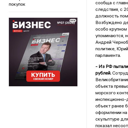
сообща с главн
покупок
следствия, с 2
должность помо
Возбуждено дел
особо крупном 
упоминаются, н
Андрей Черноба
политике, Юри
парламента.
- Из РФ пытал
рублей.
Сотрудн
Великобритани
объекта превыс
морского конте
инспекционно-
объект ранее б
оформлении на 
скульптуре для
показал несоо