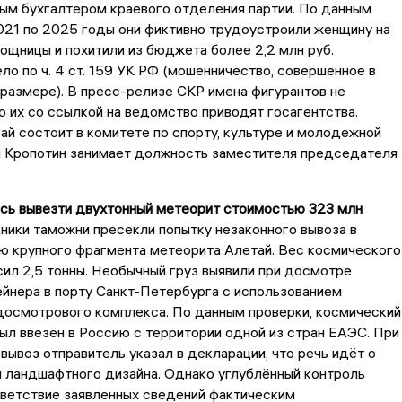
ым бухгалтером краевого отделения партии. По данным
021 по 2025 годы они фиктивно трудоустроили женщину на
щницы и похитили из бюджета более 2,2 млн руб.
о по ч. 4 ст. 159 УК РФ (мошенничество, совершенное в
размере). В пресс-релизе СКР имена фигурантов не
о их со ссылкой на ведомство приводят госагентства.
й состоит в комитете по спорту, культуре и молодежной
й Кропотин занимает должность заместителя председателя
ись вывезти двухтонный метеорит стоимостью 323 млн
ики таможни пресекли попытку незаконного вывоза в
ю крупного фрагмента метеорита Алетай. Вес космического
ил 2,5 тонны. Необычный груз выявили при досмотре
йнера в порту Санкт-Петербурга с использованием
досмотрового комплекса. По данным проверки, космический
ыл ввезён в Россию с территории одной из стран ЕАЭС. При
вывоз отправитель указал в декларации, что речь идёт о
 ландшафтного дизайна. Однако углублённый контроль
тветствие заявленных сведений фактическим