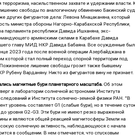
 терроризма, насильственном захвате и удержании власти. 
лишению свободы по аналогичному обвинению Бакинский су
же других фигурантов дела: Левона Мнацаканяна, который
ость министра обороны Нагорно-Карабахской Республики,
а парламента республики Давида Ишханяна, экс-
омандующего армянскими силами в Карабахе Давида
вшего главу МИД НКР Давида Бабаяна. Все осужденные был
нце 2023 года после военной операции Азербайджана в
ом которой стал полный переход спорной территории под
. Пожизненное лишение свободы грозит также бывшему
Р Рубену Варданяну. Никто из фигурантов вину не признает.
ались магнитные бури планетарного масштаба.
Об этом
верг в лаборатории солнечной астрономии Института
следований и Института солнечно-земной физики РАН. "В
нт уровень составляет G1 (слабые бури), но в течение суто
до уровня G2-G3. Эти бури не имеют резко выраженной
ины и являются общей реакцией магнитосферы Земли на
ысокую солнечную активность, наблюдающуюся с начала
орится в сообщении. В нем отмечается, что спусковым