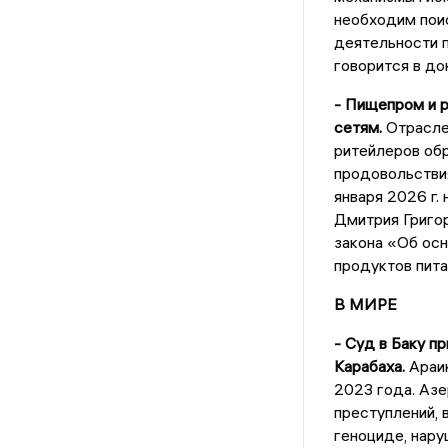
необходим пои
деятельности 
говорится в до
- Пищепром и 
сетям.
Отраслев
ритейлеров обр
продовольствия
января 2026 г.
Дмитрия Григор
закона «Об осн
продуктов пит
В МИРЕ
- Суд в Баку п
Карабаха.
Араик
2023 года. Азе
преступлений, 
геноциде, нару