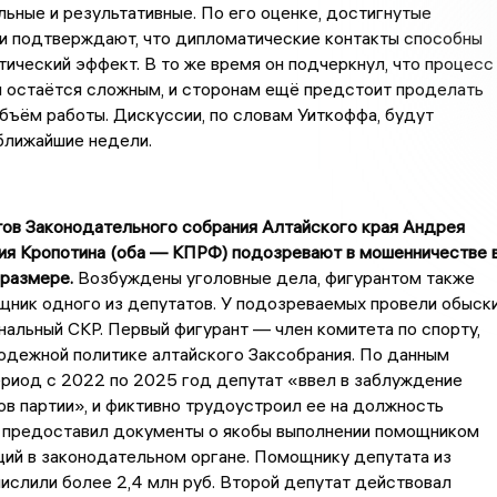
ьные и результативные. По его оценке, достигнутые
и подтверждают, что дипломатические контакты способны
тический эффект. В то же время он подчеркнул, что процесс
я остаётся сложным, и сторонам ещё предстоит проделать
бъём работы. Дискуссии, по словам Уиткоффа, будут
ближайшие недели.
тов Законодательного собрания Алтайского края Андрея
ия Кропотина (оба — КПРФ) подозревают в мошенничестве 
 размере.
Возбуждены уголовные дела, фигурантом также
ник одного из депутатов. У подозреваемых провели обыски
альный СКР. Первый фигурант — член комитета по спорту,
одежной политике алтайского Заксобрания. По данным
ериод с 2022 по 2025 год депутат «ввел в заблуждение
ов партии», и фиктивно трудоустроил ее на должность
 предоставил документы о якобы выполнении помощником
ий в законодательном органе. Помощнику депутата из
слили более 2,4 млн руб. Второй депутат действовал