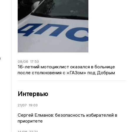
а
08/06
17:53
16-летний мотоциклист оказался в больнице
после столкновения с «ГАЗом» под Добрым
Интервью
21/07
19:03
Сергей Елманов: безопасность избирателей в
приоритете
14/06
22:21