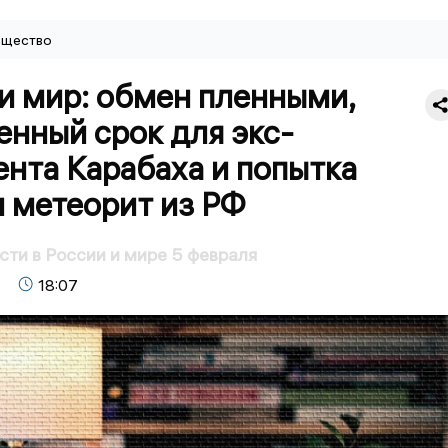
щество
и мир: обмен пленными,
нный срок для экс-
нта Карабаха и попытка
и метеорит из РФ
сти в России и мире 5 февраля
18:07