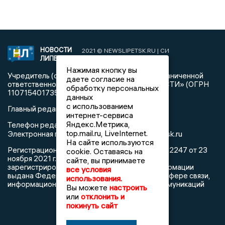
НОВОСТИ
2021 © NEWSLIPETSK.RU | СИ
ЛИПЕЦКА
«Новости Липецка»
Нажимая кнопку вы
Учредитель (соучредители): Общество с ограниченной
даете согласие на
ответственностью «РЕГИОНАЛЬНЫЕ НОВОСТИ» (ОГРН
обработку персональных
1107154017354)
данных
с использованием
Главный редактор: Герцог Е.Г.
интернет-сервиса
Яндекс.Метрика,
Телефон редакции: +7 903 699 9427
top.mail.ru, LiveInternet.
info@newslipetsk.ru
Электронная почта редакции:
На сайте используются
Регистрационный номер: серия Эл № ФС77-82247 от 23
cookie. Оставаясь на
ноября 2021 г. согласно выписке из реестра
сайте, вы принимаете
зарегистрированных средств массовой информации
все условия
выдана Федеральной службой по надзору в сфере связи,
использования.
информационных технологий и массовых коммуникаций
Вы можете
настроить
или
отклонить и
покинуть сайт