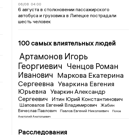
06/08
04:00
6 августа в столкновении пассажирского
автобуса и грузовика в Липецке пострадали
шесть человек
100 самых влиятельных людей
Артамонов Игорь
Георгиевич
Ченцов Роман
Иванович
Маркова Екатерина
Сергеевна
Уваркина Евгения
Юрьевна
Уваркин Александр
Сергеевич
Итин Юрий Константинович
Шаповалов Евгений Владимирович
Жабин
Вячеслав Павлович
Павлов Евгений Николаевич
Попов
Анатолий Анатольевич
Расследования