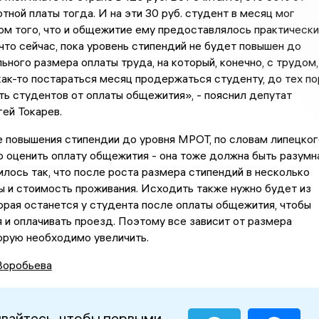
тной платы тогда. И на эти 30 руб. студент в месяц мог
ом того, что и общежитие ему предоставлялось практически
 что сейчас, пока уровень стипендий не будет повышен до
ьного размера оплаты труда, на который, конечно, с трудом,
ак-то постараться месяц продержаться студенту, до тех по
ь студентов от оплаты общежития», - пояснил депутат
ей Токарев.
 повышения стипендии до уровня МРОТ, по словам липецког
о оценить оплату общежития - она тоже должна быть разумна
илось так, что после роста размера стипендий в несколько
ы и стоимость проживания. Исходить также нужно будет из
орая останется у студента после оплаты общежития, чтобы
я и оплачивать проезд. Поэтому все зависит от размера
орую необходимо увеличить.
Воробьева
вайтесь, чтобы первыми