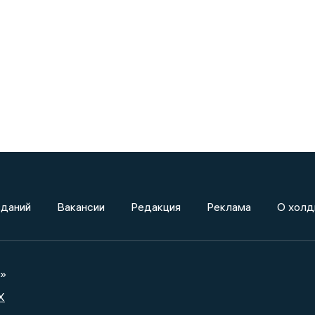
зданий
Вакансии
Редакция
Реклама
О холд
а»
X