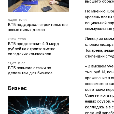
высшего образ
По мнению Юри
уровень платы
04/08
15:00
социальной спр
ВТБ поддержал строительство
коммунальных 
новых жилых домов
Липецкие комм
28/07
12:00
ВТБ предоставит 4,9 млрд
словам лидера
рублей на строительство
Токарева, иниц
складских комплексов
стипендий студ
27/07
17:00
«В высшем уче
ВТБ повысил ставки по
тыс. руб. И, к
депозитам для бизнеса
проживание в о
невозможно как
Бизнес
советским пери
Совете, когда 
наших ссузов, 
колледжа, а в 
средней зарабо