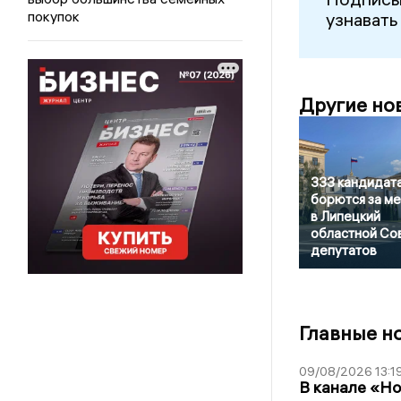
покупок
узнавать
Другие но
333 кандидат
борются за ме
в Липецкий
областной Со
депутатов
Главные н
09/08/2026 13:1
В канале «Н