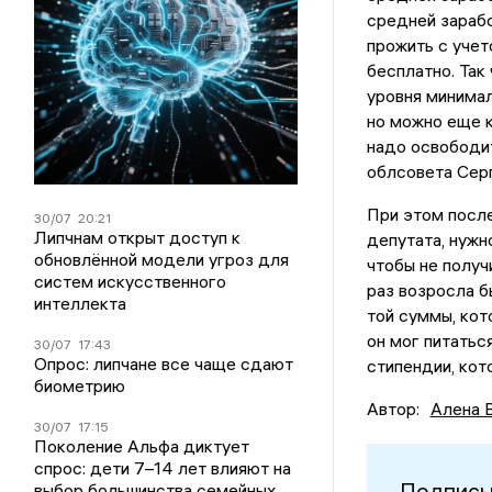
средней зарабо
прожить с учет
бесплатно. Так
уровня минимал
но можно еще к
надо освободит
облсовета Серг
При этом после
30/07
20:21
Липчнам открыт доступ к
депутата, нужн
обновлённой модели угроз для
чтобы не получ
систем искусственного
раз возросла б
интеллекта
той суммы, кот
он мог питатьс
30/07
17:43
Опрос: липчане все чаще сдают
стипендии, кот
биометрию
Автор:
Алена 
30/07
17:15
Поколение Альфа диктует
спрос: дети 7–14 лет влияют на
Подписы
выбор большинства семейных