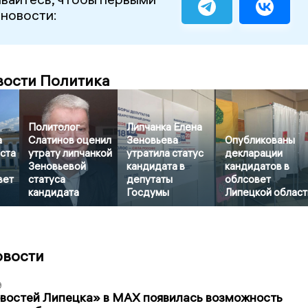
 новости:
вости Политика
Политолог
Липчанка Елена
а
Слатинов оценил
Зеновьева
Опубликованы
ста
утрату липчанкой
утратила статус
декларации
Зеновьевой
кандидата в
кандидатов в
вет
статуса
депутаты
облсовет
кандидата
Госдумы
Липецкой област
овости
9
овостей Липецка» в MAX появилась возможность