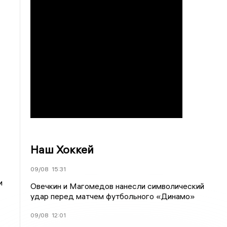
Наш Хоккей
09/08
15:31
и
Овечкин и Магомедов нанесли символический
удар перед матчем футбольного «Динамо»
09/08
12:01