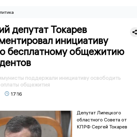
литика
ий депутат Токарев
ментировал инициативу
о бесплатному общежитию
удентов
ммунисты поддержали инициативу освободить
т оплаты общежития
17:16
Депутат Липецкого
областного Совета от
КПРФ Сергей Токарев