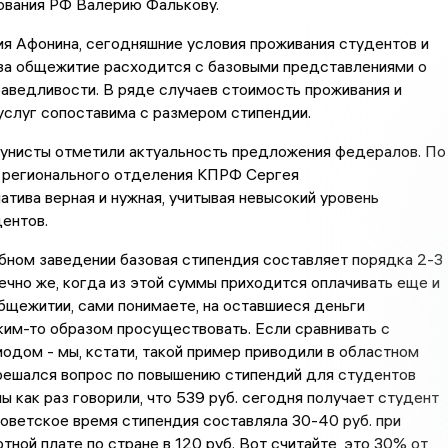
ования РФ Валерию Фалькову.
я Афонина, сегодняшние условия проживания студентов и
 за общежитие расходится с базовыми представлениями о
аведливости. В ряде случаев стоимость проживания и
услуг сопоставима с размером стипендии.
унисты отметили актуальность предложения федералов. По
 регионального отделения КПРФ Сергея
иатива верная и нужная, учитывая невысокий уровень
ентов.
бном заведении базовая стипендия составляет порядка 2-3
онечно же, когда из этой суммы приходится оплачивать еще и
бщежитии, сами понимаете, на оставшиеся деньги
им-то образом просуществовать. Если сравнивать с
одом - мы, кстати, такой пример приводили в областном
решался вопрос по повышению стипендий для студентов
мы как раз говорили, что 539 руб. сегодня получает студент
советское время стипендия составляла 30-40 руб. при
тной плате по стране в 120 руб. Вот считайте, это 30% от