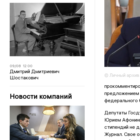
09/08
12:00
Дмитрий Дмитриевич
© Личный архив
Шостакович
прокомментиро
предложением 
Новости компаний
федерального 
Депутаты Госд
Юрием Афонины
стипендий не д
Журнал. Свое о