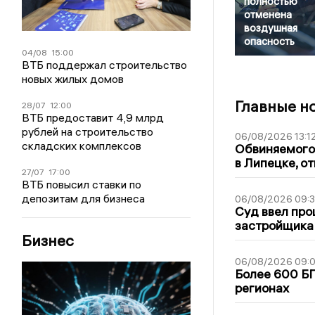
полностью
отменена
воздушная
опасность
04/08
15:00
ВТБ поддержал строительство
новых жилых домов
Главные н
28/07
12:00
ВТБ предоставит 4,9 млрд
рублей на строительство
06/08/2026 13:1
складских комплексов
Обвиняемого 
в Липецке, о
27/07
17:00
ВТБ повысил ставки по
депозитам для бизнеса
06/08/2026 09:
Суд ввел про
застройщика
Бизнес
06/08/2026 09:0
Более 600 БП
регионах