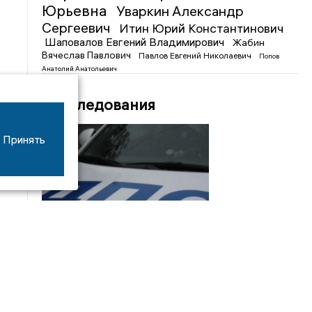
Юрьевна
Уваркин Александр
Сергеевич
Итин Юрий Константинович
Шаповалов Евгений Владимирович
Жабин
Вячеслав Павлович
Павлов Евгений Николаевич
Попов
Анатолий Анатольевич
Расследования
Принять
08/06
17:53
16-летний мотоциклист оказался в больнице
после столкновения с «ГАЗом» под Добрым