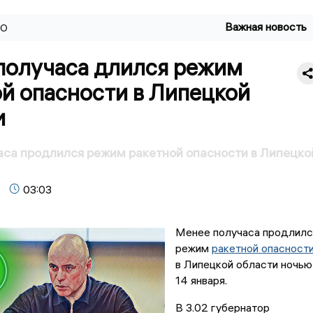
Важная новость
ВО
получаса длился режим
й опасности в Липецкой
и
са продлился режим ракетной опасности в Липецко
03:03
Менее получаса продлилс
режим
ракетной опасност
в Липецкой области ночью
14 января.
В 3.02 губернатор