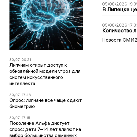
05/08/2026 19:3
В Липецке це
05/08/2026 17:3
Количество л
Новости СМИ
30/07
20:21
Липчнам открыт доступ к
обновлённой модели угроз для
систем искусственного
интеллекта
30/07
17:43
Опрос: липчане все чаще сдают
биометрию
30/07
17:15
Поколение Альфа диктует
спрос: дети 7–14 лет влияют на
выбор большинства семейных