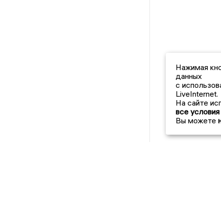
Нажимая кно
данных
с использов
LiveInternet.
На сайте ис
все условия
Вы можете