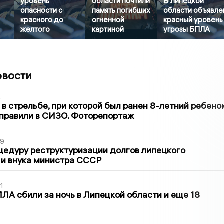
уровень
области почтили
В Липецкой
опасности с
память погибших
области объявле
красного до
огненной
красный уровень
желтого
картиной
угрозы БПЛА
овости
2
в стрельбе, при которой был ранен 8-летний ребено
тправили в СИЗО. Фоторепортаж
39
цедуру реструктуризации долгов липецкого
 и внука министра СССР
1
ЛА сбили за ночь в Липецкой области и еще 18