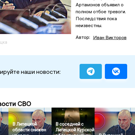
Артамонов объявил о
полном отбое тревоги.
Последствия пока
неизвестны.
Автор:
Иван Викторов
цка
ируйте наши новости:
вости СВО
В Липецкой
В соседней с
области снижен
Липецкой Курской