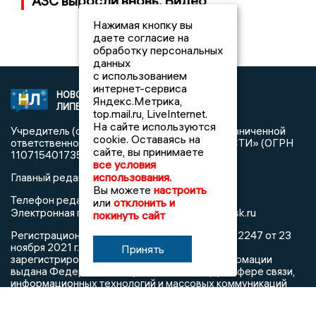
АЗС выросли вновь. Видео
Нажимая кнопку вы
даете согласие на
обработку персональных
данных
с использованием
интернет-сервиса
НОВОСТИ
2021 © NEWSLIPETSK.RU | СИ
Яндекс.Метрика,
ЛИПЕЦКА
«Новости Липецка»
top.mail.ru, LiveInternet.
На сайте используются
Учредитель (соучредители): Общество с ограниченной
cookie. Оставаясь на
ответственностью «РЕГИОНАЛЬНЫЕ НОВОСТИ» (ОГРН
сайте, вы принимаете
1107154017354)
все условия
использования.
Главный редактор: Герцог Е.Г.
Вы можете
настроить
Телефон редакции: +7 903 699 9427
или
отклонить и
info@newslipetsk.ru
Электронная почта редакции:
покинуть сайт
Регистрационный номер: серия Эл № ФС77-82247 от 23
ноября 2021 г. согласно выписке из реестра
Принять
зарегистрированных средств массовой информации
выдана Федеральной службой по надзору в сфере связи,
информационных технологий и массовых коммуникаций