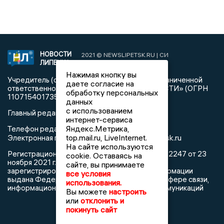
НОВОСТИ
2021 © NEWSLIPETSK.RU | СИ
ЛИПЕЦКА
«Новости Липецка»
Нажимая кнопку вы
Учредитель (соучредители): Общество с ограниченной
даете согласие на
ответственностью «РЕГИОНАЛЬНЫЕ НОВОСТИ» (ОГРН
обработку персональных
1107154017354)
данных
с использованием
Главный редактор: Герцог Е.Г.
интернет-сервиса
Яндекс.Метрика,
Телефон редакции: +7 903 699 9427
top.mail.ru, LiveInternet.
info@newslipetsk.ru
Электронная почта редакции:
На сайте используются
Регистрационный номер: серия Эл № ФС77-82247 от 23
cookie. Оставаясь на
ноября 2021 г. согласно выписке из реестра
сайте, вы принимаете
зарегистрированных средств массовой информации
все условия
выдана Федеральной службой по надзору в сфере связи,
использования.
информационных технологий и массовых коммуникаций
Вы можете
настроить
или
отклонить и
покинуть сайт