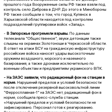
прошлого года Вооруженные силы РФ также взяли под
контроль село Диброва в ДНР. До этого в Минобороны
РФ также сообщали о том, что город Купянск в
Харьковской области находится под контролем
подразделений группировки войск «Запад».
-
В Запорожье прогремели взрывы.
По данным
телеканала "Общественное", звуки детонации также
слышны на окраинах Золотоноши в Черкасской области.
В ответ на атаки ВСУ на гражданскую инфраструктуру
российские войска наносят удары высокоточным
оружием воздушного, морского и наземного
базирования, а также дронами исключительно по
военным объектам и предприятиям украинского ВПК.
- На ЗАЭС заявили, что радиационный фон на станции в
норме.
Нарушений пределов и условий безопасности
после отключения резервной высоковольтной линии
"Ферросплавная-1" на ЗАЭС нет, радиационный фон в
норме, сообщила пресс-служба станции.
«Нарушений пределов и условий безопасности не
зафиксировано. Персонал готов к реагированию.