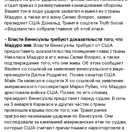
отдал приказ о развертывании командования обороны.
Вашингтон в ходе ударов захватил и вывез из страны
Мадуро, а также его жену Силию Флорес, заявил
президент США Дональд Трамп в соцсети Truth Social.
«Ведомости» собрали главное об этой атаке.
- Власти Венесуэлы требуют доказательств того, что
Мадуро жив.
Власти Венесуэлы требуют от США
предоставить доказательства похищения главы страны
Николаса Мадуро и его жены Силии Флорес, а также
подтверждение того, что они живы. Об этом сообщает
Reuters со ссылкой на заявление венесуэльского вице-
президента Делси Родригес. Позже сенатор США
Майк Ли написал в соцсети X со ссылкой на заявление
американского госсекретаря Марко Рубио, что Мадуро
арестовали войска США. Позже, по его словам,
президент Венесуэлы предстанет перед судом. В ночь
на 3 января в Каракасе и других частях страны
произошли взрывы после того, как Трамп ранее
пригрозил наземными ударами по Венесуэле. Они
последовали за кампанией американских атак по судам,
которые США считают причастными к наркоторговле в