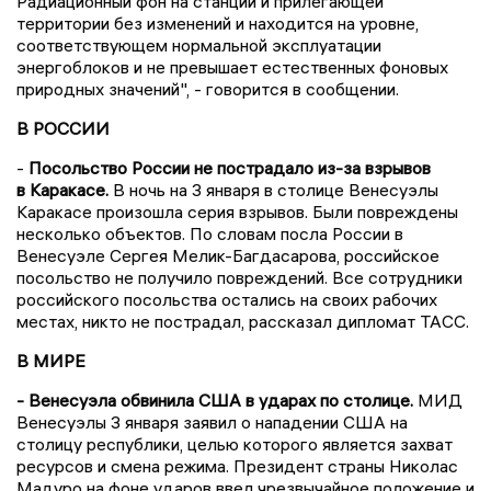
Радиационный фон на станции и прилегающей
территории без изменений и находится на уровне,
соответствующем нормальной эксплуатации
энергоблоков и не превышает естественных фоновых
природных значений", - говорится в сообщении.
В РОССИИ
-
Посольство России не пострадало из-за взрывов
в Каракасе.
В ночь на 3 января в столице Венесуэлы
Каракасе произошла серия взрывов. Были повреждены
несколько объектов. По словам посла России в
Венесуэле Сергея Мелик-Багдасарова, российское
посольство не получило повреждений. Все сотрудники
российского посольства остались на своих рабочих
местах, никто не пострадал, рассказал дипломат ТАСС.
В МИРЕ
- Венесуэла обвинила США в ударах по столице.
МИД
Венесуэлы 3 января заявил о нападении США на
столицу республики, целью которого является захват
ресурсов и смена режима. Президент страны Николас
Мадуро на фоне ударов ввел чрезвычайное положение и