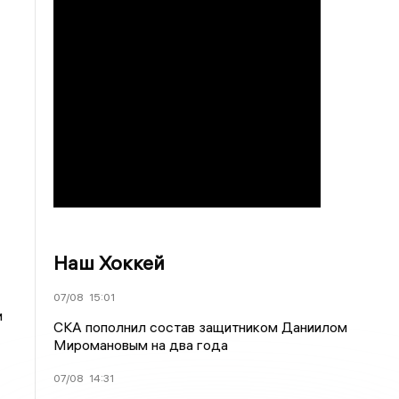
Наш Хоккей
07/08
15:01
и
СКА пополнил состав защитником Даниилом
Миромановым на два года
07/08
14:31