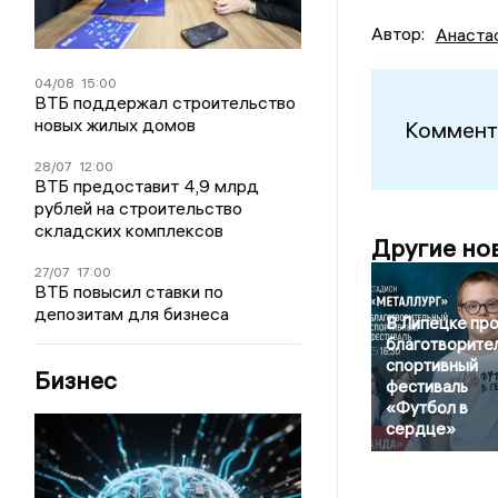
Автор:
Анаста
04/08
15:00
ВТБ поддержал строительство
новых жилых домов
Коммент
28/07
12:00
ВТБ предоставит 4,9 млрд
рублей на строительство
складских комплексов
Другие но
27/07
17:00
ВТБ повысил ставки по
депозитам для бизнеса
В Липецке пр
благотворите
спортивный
Бизнес
фестиваль
«Футбол в
сердце»