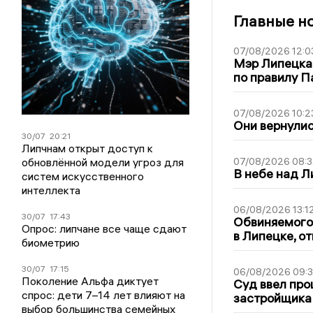
Главные н
07/08/2026 12:0
Мэр Липецка
по правилу П
07/08/2026 10:2
Они вернулис
30/07
20:21
Липчнам открыт доступ к
обновлённой модели угроз для
07/08/2026 08:3
В небе над 
систем искусственного
интеллекта
06/08/2026 13:1
30/07
17:43
Обвиняемого 
Опрос: липчане все чаще сдают
в Липецке, о
биометрию
30/07
17:15
06/08/2026 09:
Поколение Альфа диктует
Суд ввел про
спрос: дети 7–14 лет влияют на
застройщика
выбор большинства семейных