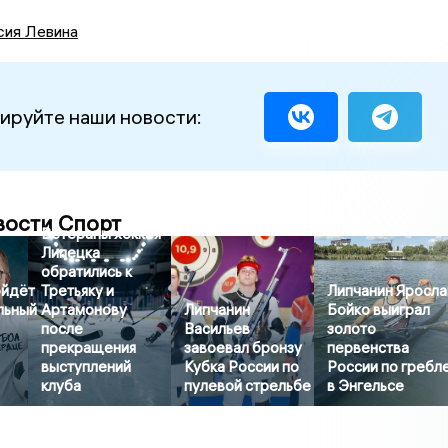
сия Левина
ируйте наши новости:
вости Спорт
Ветераны хоккея
Липецка
обратились к
ойдёт
Третьяку и
Липчанин Яросла
льный
Артамонову
Липчанин
Бойко выиграл
после
Васильев
золото
прекращения
завоевал бронзу
первенства
выступлений
Кубка России по
России по гребл
клуба
пулевой стрельбе
в Энгельсе