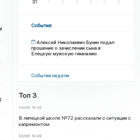
31
1
2
3
4
5
6
События
:
ы
Алексей Николаевич Бунин подал
прошение о зачислении сына в
Елецкую мужскую гимназию
События недели
Топ 3
к
04/08
19:36
В липецкой школе №72 рассказали о ситуации с
капремонтом
03/08
10:49