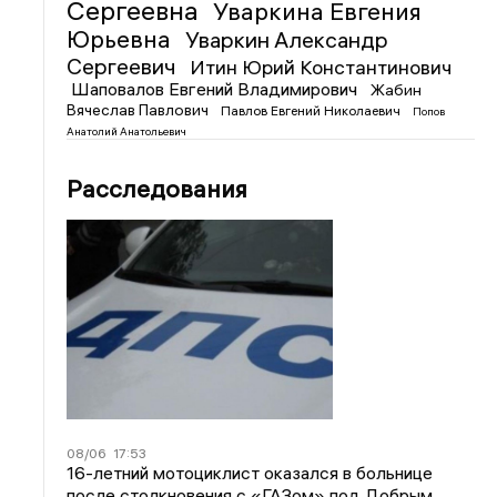
Сергеевна
Уваркина Евгения
Юрьевна
Уваркин Александр
Сергеевич
Итин Юрий Константинович
Шаповалов Евгений Владимирович
Жабин
Вячеслав Павлович
Павлов Евгений Николаевич
Попов
Анатолий Анатольевич
Расследования
08/06
17:53
16-летний мотоциклист оказался в больнице
после столкновения с «ГАЗом» под Добрым