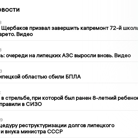
овости
3
 Щербаков призвал завершить капремонт 72-й школ
арето. Видео
3
ь: очереди на липецких АЗС выросли вновь. Видео
3
Липецкой областью сбили БПЛА
2
в стрельбе, при которой был ранен 8-летний ребено
тправили в СИЗО
39
цедуру реструктуризации долгов липецкого
 и внука министра СССР