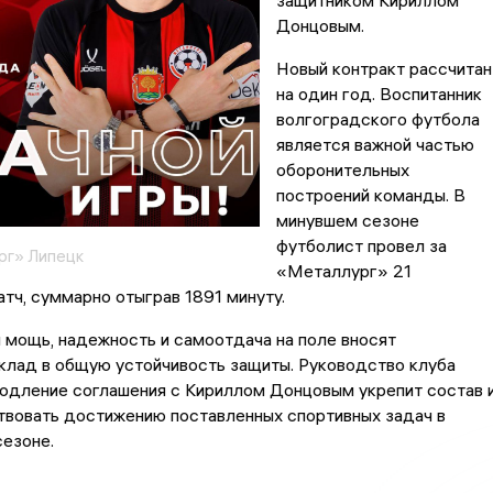
защитником Кириллом
Донцовым.
Новый контракт рассчитан
на один год. Воспитанник
волгоградского футбола
является важной частью
оборонительных
построений команды. В
минувшем сезоне
футболист провел за
рг» Липецк
«Металлург» 21
тч, суммарно отыграв 1891 минуту.
 мощь, надежность и самоотдача на поле вносят
клад в общую устойчивость защиты. Руководство клуба
родление соглашения с Кириллом Донцовым укрепит состав 
твовать достижению поставленных спортивных задач в
езоне.