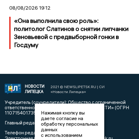
08/08/2026 19:12
«Она выполнила свою роль»:
политолог Слатинов о снятии липчанки
Зеновьевой с предвыборной гонки в
Госдуму
НОВОСТИ
2021 © NEWSLIPETSK.RU | СИ
ЛИПЕЦКА
«Новости Липецка»
Учредитель (соучредители): Общество с ограниченной
ответственностью «РЕГИОНАЛЬНЫЕ НОВОСТИ» (ОГРН
Нажимая кнопку вы
1107154017354)
даете согласие на
Главный редактор: Герцог Е.Г.
обработку персональных
данных
Телефон редакции: +7 903 699 9427
с использованием
info@newslipetsk.ru
Электронная почта редакции: