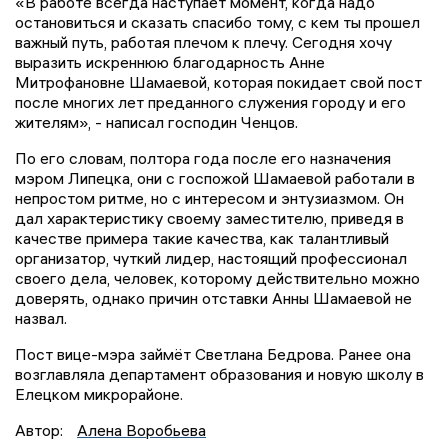
«В работе всегда наступает момент, когда надо
остановиться и сказать спасибо тому, с кем ты прошел
важный путь, работая плечом к плечу. Сегодня хочу
выразить искреннюю благодарность Анне
Митрофановне Шамаевой, которая покидает свой пост
после многих лет преданного служения городу и его
жителям», - написал господин Ченцов.
По его словам, полтора года после его назначения
мэром Липецка, они с госпожой Шамаевой работали в
непростом ритме, но с интересом и энтузиазмом. Он
дал характеристику своему заместителю, приведя в
качестве примера такие качества, как талантливый
организатор, чуткий лидер, настоящий профессионал
своего дела, человек, которому действительно можно
доверять, однако причин отставки Анны Шамаевой не
назвал.
Пост вице-мэра займёт Светлана Бедрова. Ранее она
возглавляла департамент образования и новую школу в
Елецком микрорайоне.
Автор:
Алена Воробьева