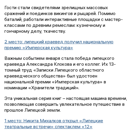
Гости стали свидетелями зрелищных массовых
сражений и поединков викингов и рыцарей. Помимо
баталий, работали интерактивные площадки с мастер-
классами по древним ремеслам: кузнечному и
гончарному делу, ткачеству.
2 место: липецкий краевед получил национальную
премию «Имперская культура»
Важным событием января стала победа липецкого
краеведа Александра Клокова и его коллег. Их 13-
томный труд «Записки Липецкого областного
краеведческого общества» был удостоен
национальной премии «Имперская культура» в
номинации «Хранители традиций».
Эта уникальная серия книг – настоящая машина времени,
позволяющая совершить увлекательное путешествие в
прошлое Липецкой земли.
1 место: Никита Михалков открыл «Липецкие
театральные встречи» спектаклем «12»