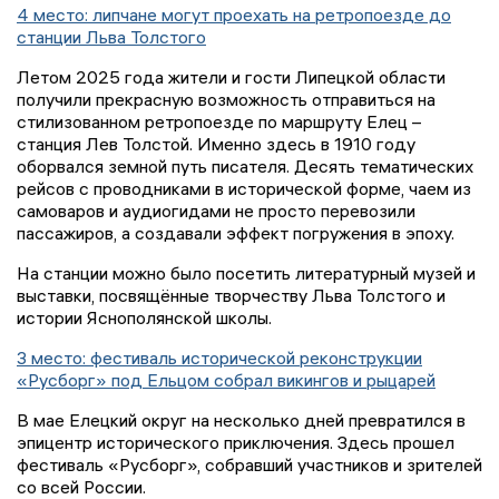
4 место: липчане могут проехать на ретропоезде до
станции Льва Толстого
Летом 2025 года жители и гости Липецкой области
получили прекрасную возможность отправиться на
стилизованном ретропоезде по маршруту Елец –
станция Лев Толстой. Именно здесь в 1910 году
оборвался земной путь писателя. Десять тематических
рейсов с проводниками в исторической форме, чаем из
самоваров и аудиогидами не просто перевозили
пассажиров, а создавали эффект погружения в эпоху.
На станции можно было посетить литературный музей и
выставки, посвящённые творчеству Льва Толстого и
истории Яснополянской школы.
3 место: фестиваль исторической реконструкции
«Русборг» под Ельцом собрал викингов и рыцарей
В мае Елецкий округ на несколько дней превратился в
эпицентр исторического приключения. Здесь прошел
фестиваль «Русборг», собравший участников и зрителей
со всей России.