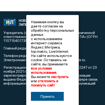
НОВОСТИ
2021 © NEWSLIPETSK.RU | СИ
Нажимая кнопку вы
ЛИПЕЦКА
«Новости Липецка»
даете согласие на
обработку персональных
Учредитель (соучредители): Общество с ограниченной
данных
ответственностью «РЕГИОНАЛЬНЫЕ НОВОСТИ» (ОГРН
с использованием
1107154017354)
интернет-сервиса
Яндекс.Метрика,
Главный редактор: Герцог Е.Г.
top.mail.ru, LiveInternet.
На сайте используются
Телефон редакции: +7 903 699 9427
info@newslipetsk.ru
cookie. Оставаясь на
Электронная почта редакции:
сайте, вы принимаете
Регистрационный номер: серия Эл № ФС77-82247 от 23
все условия
ноября 2021 г. согласно выписке из реестра
использования.
зарегистрированных средств массовой информации
Вы можете
настроить
выдана Федеральной службой по надзору в сфере связи,
или
отклонить и
информационных технологий и массовых коммуникаций
покинуть сайт
Принять