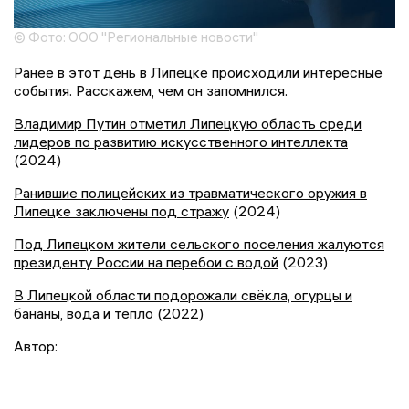
© Фото: ООО "Региональные новости"
Ранее в этот день в Липецке происходили интересные
события. Расскажем, чем он запомнился.
Владимир Путин отметил Липецкую область среди
лидеров по развитию искусственного интеллекта
(2024)
Ранившие полицейских из травматического оружия в
Липецке заключены под стражу
(2024)
Под Липецком жители сельского поселения жалуются
президенту России на перебои с водой
(2023)
В Липецкой области подорожали свёкла, огурцы и
бананы, вода и тепло
(2022)
Автор: