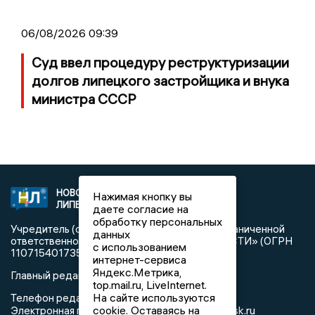
06/08/2026 09:39
Суд ввел процедуру реструктуризации
долгов липецкого застройщика и внука
министра СССР
НОВОСТИ
2021 © NEWSLIPETSK.RU | СИ
Нажимая кнопку вы
ЛИПЕЦКА
«Новости Липецка»
даете согласие на
обработку персональных
Учредитель (соучредители): Общество с ограниченной
данных
ответственностью «РЕГИОНАЛЬНЫЕ НОВОСТИ» (ОГРН
с использованием
1107154017354)
интернет-сервиса
Яндекс.Метрика,
Главный редактор: Герцог Е.Г.
top.mail.ru, LiveInternet.
На сайте используются
Телефон редакции: +7 903 699 9427
info@newslipetsk.ru
cookie. Оставаясь на
Электронная почта редакции: