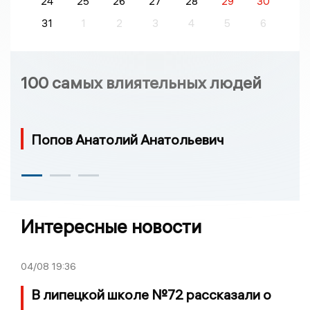
24
25
26
27
28
29
30
31
1
2
3
4
5
6
100 самых влиятельных людей
Попов Анатолий Анатольевич
Интересные новости
04/08
19:36
В липецкой школе №72 рассказали о