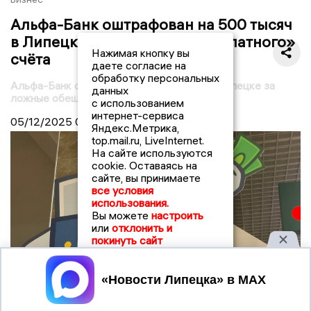
Альфа-Банк оштрафован на 500 тысяч
в Липецке за обещания «бесплатного»
Нажимая кнопку вы
счёта
даете согласие на
обработку персональных
Альфа-Банк оштрафован на 500 тысяч в Липецке за
данных
ложные обещания
с использованием
интернет-сервиса
05/12/2025
09:46
Яндекс.Метрика,
top.mail.ru, LiveInternet.
На сайте используются
cookie. Оставаясь на
сайте, вы принимаете
все условия
использования.
Вы можете
настроить
или
отклонить и
покинуть сайт
Принять