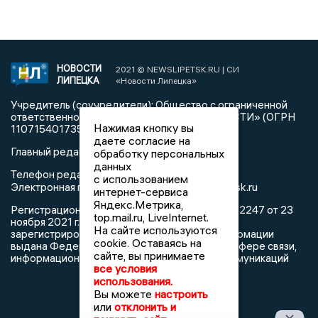
НОВОСТИ
2021 © NEWSLIPETSK.RU | СИ
ЛИПЕЦКА
«Новости Липецка»
Учредитель (соучредители): Общество с ограниченной
ответственностью «РЕГИОНАЛЬНЫЕ НОВОСТИ» (ОГРН
Нажимая кнопку вы
1107154017354)
даете согласие на
Главный редактор: Герцог Е.Г.
обработку персональных
данных
Телефон редакции: +7 903 699 9427
с использованием
info@newslipetsk.ru
Электронная почта редакции:
интернет-сервиса
Яндекс.Метрика,
Регистрационный номер: серия Эл № ФС77-82247 от 23
top.mail.ru, LiveInternet.
ноября 2021 г. согласно выписке из реестра
На сайте используются
зарегистрированных средств массовой информации
cookie. Оставаясь на
выдана Федеральной службой по надзору в сфере связи,
сайте, вы принимаете
информационных технологий и массовых коммуникаций
все условия
использования.
Вы можете
настроить
или
отклонить и