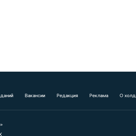
зданий
Вакансии
Редакция
Реклама
О холд
а»
X