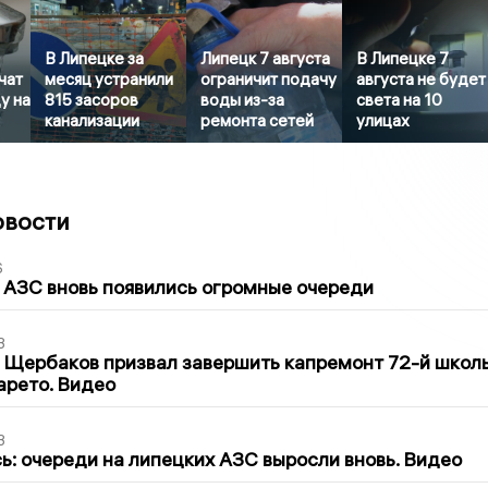
В Липецке за
Липецк 7 августа
В Липецке 7
чат
месяц устранили
ограничит подачу
августа не будет
у на
815 засоров
воды из-за
света на 10
канализации
ремонта сетей
улицах
овости
6
 АЗС вновь появились огромные очереди
3
 Щербаков призвал завершить капремонт 72-й школ
арето. Видео
3
ь: очереди на липецких АЗС выросли вновь. Видео