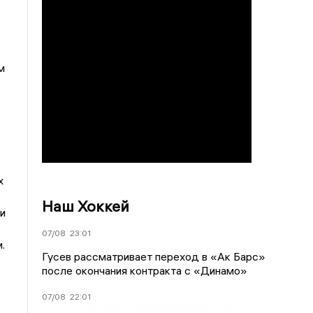
м
х
Наш Хоккей
и
07/08
23:01
.
Гусев рассматривает переход в «Ак Барс»
после окончания контракта с «Динамо»
07/08
22:01