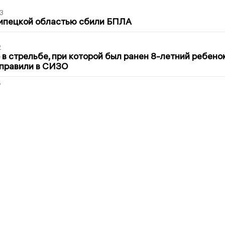
3
Липецкой областью сбили БПЛА
2
в стрельбе, при которой был ранен 8-летний ребено
тправили в СИЗО
2