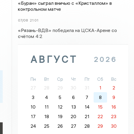
«Буран» сыграл вничью с «Кристаллом» в
контрольном матче
07/08
21:01
«Рязань-ВДВ» победила на ЦСКА-Арене со
счётом 4:2
АВГУСТ
2026
Пн
Вт
Ср
Чт
Пт
Сб
Вс
27
28
29
30
31
1
2
3
4
5
6
7
8
9
10
11
12
13
14
15
16
17
18
19
20
21
22
23
24
25
26
27
28
29
30