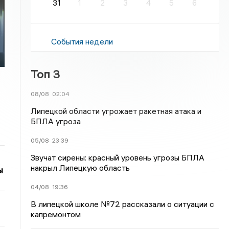
31
1
2
3
4
5
6
События недели
Топ 3
08/08
02:04
Липецкой области угрожает ракетная атака и
БПЛА угроза
05/08
23:39
Звучат сирены: красный уровень угрозы БПЛА
накрыл Липецкую область
ы
04/08
19:36
В липецкой школе №72 рассказали о ситуации с
капремонтом