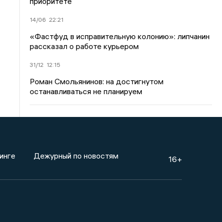
приоритете
14/06
22:21
«Фастфуд в исправительную колонию»: липчанин
рассказал о работе курьером
31/12
12:15
Роман Смольянинов: на достигнутом
останавливаться не планируем
инге
Дежурный по новостям
16+