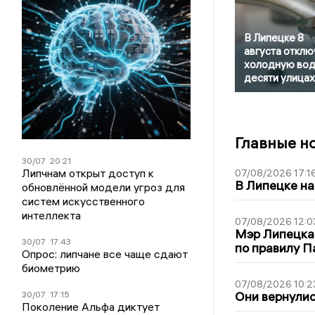
В Липецке 8
августа отклю
холодную вод
десяти улицах
Главные н
30/07
20:21
Липчнам открыт доступ к
07/08/2026 17:1
В Липецке на
обновлённой модели угроз для
систем искусственного
интеллекта
07/08/2026 12:0
Мэр Липецка
30/07
17:43
по правилу П
Опрос: липчане все чаще сдают
биометрию
07/08/2026 10:2
Они вернулис
30/07
17:15
Поколение Альфа диктует