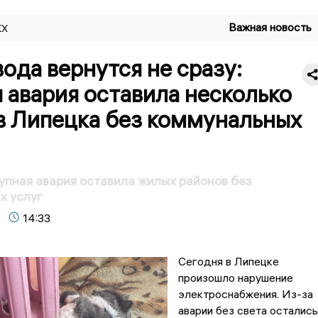
Важная новость
КХ
вода вернутся не сразу:
 авария оставила несколько
в Липецка без коммунальных
упная авария оставила жилых районов без
х услуг
14:33
Сегодня в Липецке
произошло нарушение
электроснабжения. Из-за
аварии без света остались