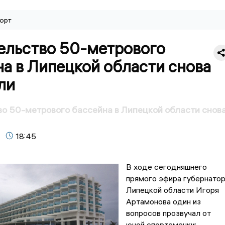
орт
ельство 50-метрового
а в Липецкой области снова
ли
о 50-метрового бассейна в Липецкой области снов
18:45
В ходе сегодняшнего
прямого эфира губернато
Липецкой области Игоря
Артамонова один из
вопросов прозвучал от
юной спортсменки: