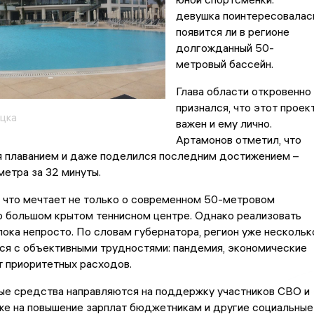
девушка поинтересовалас
появится ли в регионе
долгожданный 50-
метровый бассейн.
Глава области откровенно
признался, что этот проек
цка
важен и ему лично.
Артамонов отметил, что
я плаванием и даже поделился последним достижением –
метра за 32 минуты.
 что мечтает не только о современном 50-метровом
 о большом крытом теннисном центре. Однако реализовать
пока непросто. По словам губернатора, регион уже нескольк
ся с объективными трудностями: пандемия, экономические
т приоритетных расходов.
ые средства направляются на поддержку участников СВО и
кже на повышение зарплат бюджетникам и другие социальные