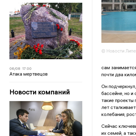
© Новости Липе
сам занимаетс
06/08
17:00
Атака мертвецов
почти два кило
Он подчеркнул,
Новости компаний
бассейне, но и
такие проекты 
лет сталкивает
колебания, рос
Сейчас ключев
их семей, а та