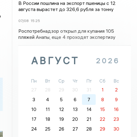
В России пошлина на экспорт пшеницы с 12
августа вырастет до 326,6 рубля за тонну
о
07/08
15:25
Роспотребнадзор открыл для купания 105
пляжей Анапы, еще 4 проходят экспертизу
АВГУСТ
2026
Пн
Вт
Ср
Чт
Пт
Сб
Вс
27
28
29
30
31
1
2
3
4
5
6
7
8
9
10
11
12
13
14
15
16
17
18
19
20
21
22
23
24
25
26
27
28
29
30