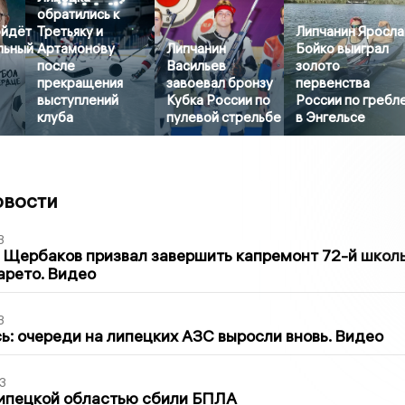
обратились к
ойдёт
Третьяку и
Липчанин Яросла
льный
Артамонову
Липчанин
Бойко выиграл
после
Васильев
золото
прекращения
завоевал бронзу
первенства
выступлений
Кубка России по
России по гребл
клуба
пулевой стрельбе
в Энгельсе
овости
3
 Щербаков призвал завершить капремонт 72-й школ
арето. Видео
3
ь: очереди на липецких АЗС выросли вновь. Видео
3
Липецкой областью сбили БПЛА