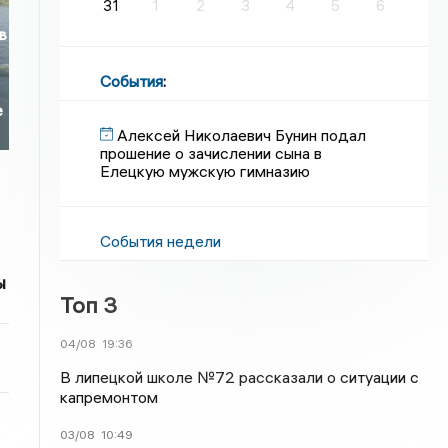
31
1
2
3
4
5
6
в
События
:
е
Алексей Николаевич Бунин подал
прошение о зачислении сына в
Елецкую мужскую гимназию
События недели
ы
Топ 3
04/08
19:36
В липецкой школе №72 рассказали о ситуации с
капремонтом
03/08
10:49