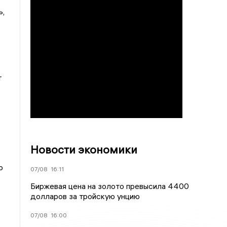
ь,
т
Новости экономики
о
07/08
16:11
Биржевая цена на золото превысила 4400
долларов за тройскую унцию
07/08
16:00