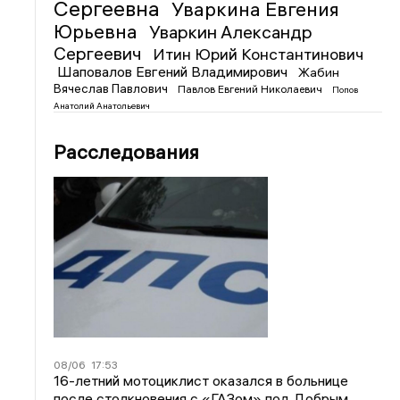
Сергеевна
Уваркина Евгения
Юрьевна
Уваркин Александр
Сергеевич
Итин Юрий Константинович
Шаповалов Евгений Владимирович
Жабин
Вячеслав Павлович
Павлов Евгений Николаевич
Попов
Анатолий Анатольевич
Расследования
08/06
17:53
16-летний мотоциклист оказался в больнице
после столкновения с «ГАЗом» под Добрым