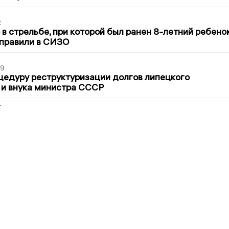
2
в стрельбе, при которой был ранен 8-летний ребено
тправили в СИЗО
39
цедуру реструктуризации долгов липецкого
 и внука министра СССР
2