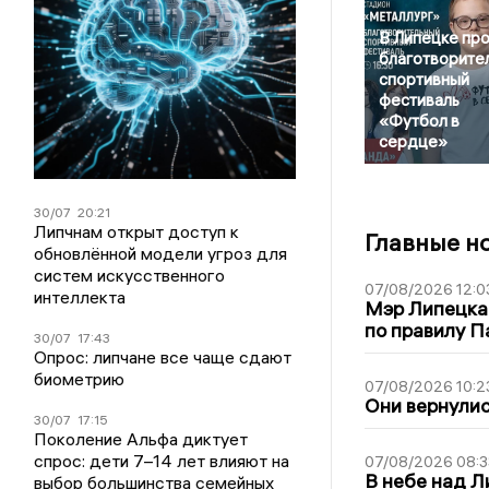
В Липецке пр
благотворите
спортивный
фестиваль
«Футбол в
сердце»
30/07
20:21
Липчнам открыт доступ к
Главные н
обновлённой модели угроз для
систем искусственного
07/08/2026 12:0
интеллекта
Мэр Липецка
по правилу П
30/07
17:43
Опрос: липчане все чаще сдают
биометрию
07/08/2026 10:2
Они вернулис
30/07
17:15
Поколение Альфа диктует
спрос: дети 7–14 лет влияют на
07/08/2026 08:3
В небе над 
выбор большинства семейных